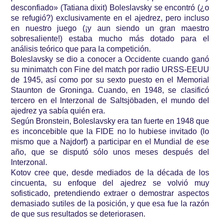
desconfiado» (Tatiana dixit) Boleslavsky se encontró (¿o
se refugió?) exclusivamente en el ajedrez, pero incluso
en nuestro juego (¡y aun siendo un gran maestro
sobresaliente!) estaba mucho más dotado para el
análisis teórico que para la competición.
Boleslavsky se dio a conocer a Occidente cuando ganó
su minimatch con Fine del match por radio URSS-EEUU
de 1945, así como por su sexto puesto en el Memorial
Staunton de Groninga. Cuando, en 1948, se clasificó
tercero en el Interzonal de Saltsjöbaden, el mundo del
ajedrez ya sabía quién era.
Según Bronstein, Boleslavsky era tan fuerte en 1948 que
es inconcebible que la FIDE no lo hubiese invitado (lo
mismo que a Najdorf) a participar en el Mundial de ese
año, que se disputó sólo unos meses después del
Interzonal.
Kotov cree que, desde mediados de la década de los
cincuenta, su enfoque del ajedrez se volvió muy
sofisticado, pretendiendo extraer o demostrar aspectos
demasiado sutiles de la posición, y que esa fue la razón
de que sus resultados se deteriorasen.