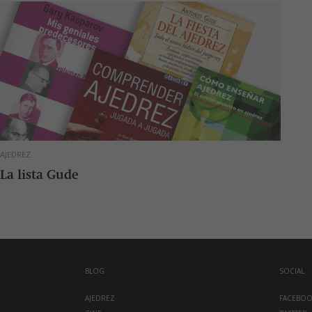
AJEDREZ
La lista Gude
BLOG
SOCIAL
AJEDREZ
FACEBO