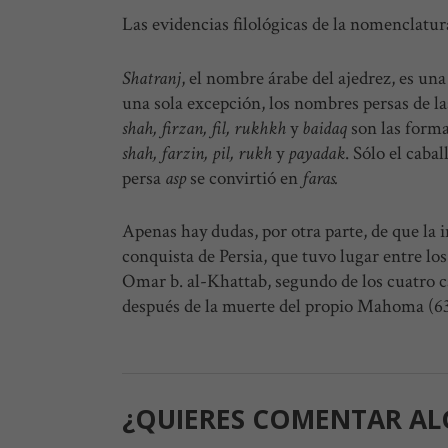
Las evidencias filológicas de la nomenclatu
Shatranj
, el nombre árabe del ajedrez, es u
una sola excepción, los nombres persas de la
shah, firzan, fil, rukhkh
y
baidaq
son las forma
shah, farzin, pil, rukh
y
payadak
. Sólo el caba
persa
asp
se convirtió en
faras.
Apenas hay dudas, por otra parte, de que la 
conquista de Persia, que tuvo lugar entre los
Omar b. al-Khattab, segundo de los cuatro ca
después de la muerte del propio Mahoma (63
¿QUIERES COMENTAR AL