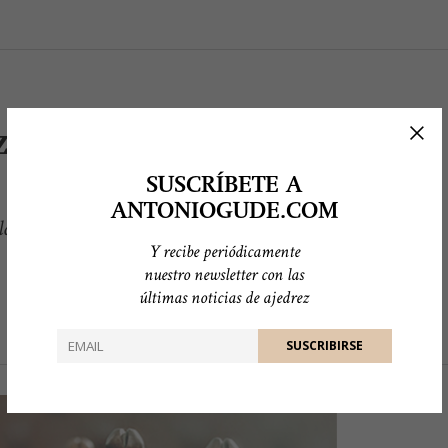
 (15): El ajedrez llega
SUSCRÍBETE A
ANTONIOGUDE.COM
ro el origen del ajedrez, pero sí de quién lo
Y recibe periódicamente
nuestro newsletter con las
últimas noticias de ajedrez