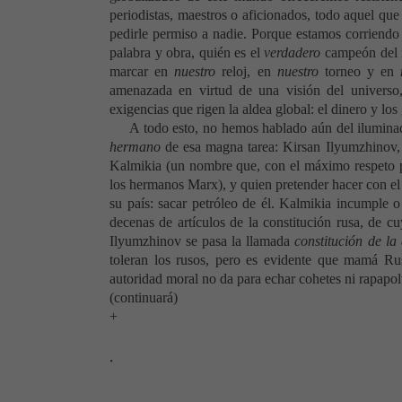
periodistas, maestros o aficionados, todo aquel que 
pedirle permiso a nadie. Porque estamos corriendo 
palabra y obra, quién es el
verdadero
campeón del 
marcar en
nuestro
reloj, en
nuestro
torneo y en
amenazada en virtud de una visión del universo,
exigencias que rigen la aldea global: el dinero y l
A todo esto, no hemos hablado aún del iluminad
hermano
de esa magna tarea: Kirsan Ilyumzhinov
Kalmikia (un nombre que, con el máximo respeto p
los hermanos Marx), y quien pretender hacer con el 
su país: sacar petróleo de él. Kalmikia incumple o
decenas de artículos de la constitución rusa, de c
Ilyumzhinov se pasa la llamada
constitución de la
toleran los rusos, pero es evidente que mamá Ru
autoridad moral no da para echar cohetes ni rapapo
(continuará)
+
.