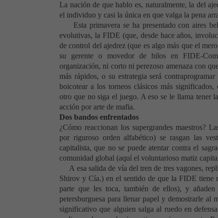
La nación de que hablo es, naturalmente, la del aje
el individuo y casi la única en que valga la pena arr
Esta primavera se ha presentado con aires be
evolutivas,
la FIDE
(que, desde hace años, involuci
de control del ajedrez (que es algo más que el mer
su gerente o movedor de hilos en FIDE-Comer
organización, ni corto ni perezoso amenaza con que 
más rápidos, o su estrategia será contraprogramar 
boicotear a los torneos clásicos más significado
otro que no siga el juego. A eso se le llama tener l
acción por arte de mafia.
Dos bandos enfrentados
¿Cómo reaccionan los supergrandes maestros? La
por riguroso orden alfabético) se rasgan las ves
capitalista, que no se puede atentar contra el sagra
comunidad global (aquí el voluntarioso matiz capitali
A esa salida de vía del tren de tres vagones, rep
Shirov y Cía.) en el sentido de que
la FIDE
tiene r
parte que les toca, también de ellos), y añaden 
petersburguesa para llenar papel y demostrarle al 
significativo que alguien salga al ruedo en defens