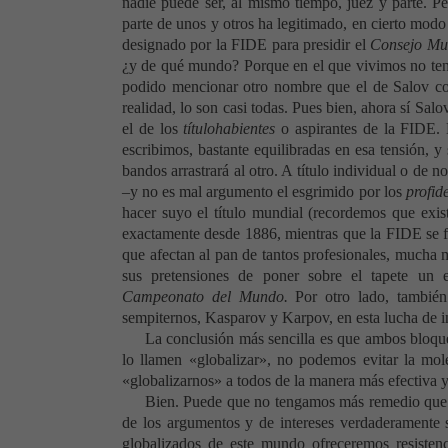
nadie puede ser, al mismo tiempo, juez y parte. Pe
parte de unos y otros ha legitimado, en cierto modo
designado por
la FIDE
para presidir el
Consejo Mu
¿y de qué mundo? Porque en el que vivimos no ten
podido mencionar otro nombre que el de Salov co
realidad, lo son casi todas. Pues bien, ahora sí Salo
el de los
títulohabientes
o aspirantes de
la FIDE.
escribimos, bastante equilibradas en esa tensión, y 
bandos arrastrará al otro. A título individual o de 
–y no es mal argumento el esgrimido por los
profid
hacer suyo el título mundial (recordemos que exi
exactamente desde 1886, mientras que
la FIDE
se f
que afectan al pan de tantos profesionales, mucha 
sus pretensiones de poner sobre el tapete un 
Campeonato del Mundo.
Por otro lado, también
sempiternos, Kasparov y Karpov, en esta lucha de i
La conclusión más sencilla es que ambos bloque
lo llamen «globalizar», no podemos evitar la mol
«globalizarnos» a todos de la manera más efectiva y
Bien. Puede que no tengamos más remedio que de
de los argumentos y de intereses verdaderamente s
globalizados de este mundo ofreceremos resistenci