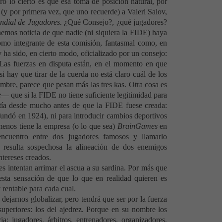
ro lo cierto es que esa toma de posición natural, por
 (y por primera vez, que uno recuerde) a Valeri Salov,
ndial de Jugadores.
¿Qué Consejo?, ¿qué jugadores?
emos noticia de que nadie (ni siquiera
la FIDE
) haya
mo integrante de esta comisión, fantasmal como, en
v ha sido, en cierto modo, oficializado por un consejo:
Las
fuerzas en disputa están, en el momento en que
si hay que tirar de la cuerda no está claro cuál de los
nombre, parece que pesan más las tres kas. Otra cosa es
e
— que si
la FIDE
no tiene suficiente legitimidad para
stía desde mucho antes de que
la FIDE
fuese creada:
undó en 1924), ni para introducir cambios deportivos
menos tiene la empresa (o lo que sea)
BrainGames
en
encuentro entre dos jugadores famosos y llamarlo
 resulta sospechosa la alineación de dos enemigos
ntereses creados.
s intentan arrimar el ascua a su sardina. Por más que
esta sensación de que lo que en realidad quieren es
 rentable para cada cual.
jarnos globalizar, pero tendrá que ser por la fuerza
uperiores: los del ajedrez. Porque en su nombre los
a: jugadores, árbitros, entrenadores, organizadores,