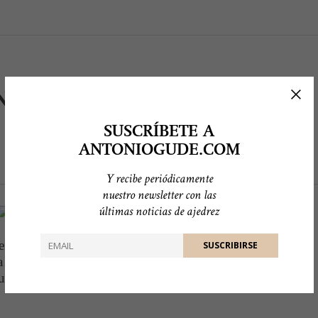
NACIÓN (1)
SUSCRÍBETE A
ANTONIOGUDE.COM
Y recibe periódicamente
nuestro newsletter con las
últimas noticias de ajedrez
entre los jugadores de elite y federaciones
a FIDE
de acelerar el ritmo de juego, con las
mundial como telón de fondo.