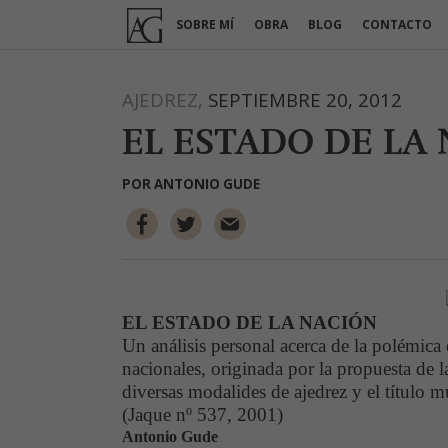
Ir
SOBRE MÍ
OBRA
BLOG
CONTACTO
al
contenido
AJEDREZ,
SEPTIEMBRE 20, 2012
EL ESTADO DE LA 
POR
ANTONIO GUDE
EL ESTADO DE
LA NACIÓN
Un análisis personal acerca de la polémica 
nacionales, originada por la propuesta de
l
diversas modalides de ajedrez y el título 
(Jaque nº 537, 2001)
Antonio Gude