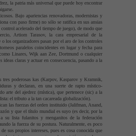
drez, la patria más universal que puede hoy encontrar
aigarse.
licosos. Bajo apariencias renovadoras, modernistas y
ona con paso firme) no sólo se ratifica en sus ansias
o control acelerado del tiempo de juego), de modo que
cio, Artiom Tarasov, la cara empresarial de la
o los organizadores pasan por el aro de los controles
torneos paralelos coincidentes en lugar y fecha para
s, como Linares, Wijk aan Zee, Dortmund o cualquier
as ideas claras y actuar en consecuencia, pasando a la
s tres poderosas kas (Karpov, Kasparov y Kramnik,
tiduras y declaran, en una suerte de rapto místico-
do arte del ajedrez (mística), que pertenece (sic) a la
sta: el tributo a la tan cacareada globalización).
lican las fuerzas del orden instituido (Jalifman, Anand,
azón y que el título mundial es suyo (es decir, por la
a su lista fulanitos y menganitos de la federación
mundo la fuerza de su postura. Naturalmente, es poco
a de sus propios intereses, pues es cosa conocida que