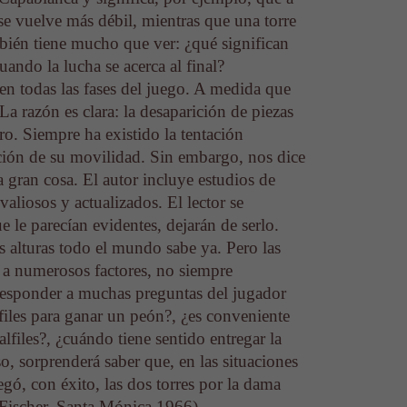
e vuelve más débil, mientras que una torre
mbién tiene mucho que ver: ¿qué significan
ando la lucha se acerca al final?
en todas las fases del juego. A medida que
La razón es clara: la desaparición de piezas
ero. Siempre ha existido la tentación
nción de su movilidad. Sin embargo, nos dice
a gran cosa. El autor incluye estudios de
valiosos y actualizados. El lector se
 le parecían evidentes, dejarán de serlo.
as alturas todo el mundo sabe ya. Pero las
 a numerosos factores, no siempre
e responder a muchas preguntas del jugador
alfiles para ganar un peón?, ¿es conveniente
alfiles?, ¿cuándo tiene sentido entregar la
o, sorprenderá saber que, en las situaciones
egó, con éxito, las dos torres por la dama
-Fischer, Santa Mónica 1966).