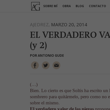
Ir
SOBRE MÍ
OBRA
BLOG
CONTACTO
al
contenido
AJEDREZ,
MARZO 20, 2014
EL VERDADERO VA
(y 2)
POR
ANTONIO GUDE
(…)
Bien. Lo cierto es que Soltis ha escrito un
sombrero para quitármelo, pero como no es 
sobre el mismo.
El verdadero valor de las piezas
propone