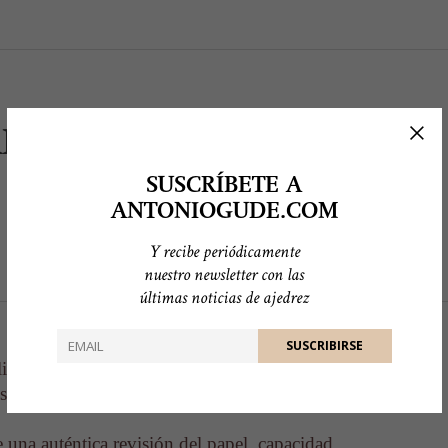
LOR DE LAS PIEZAS
SUSCRÍBETE A
ANTONIOGUDE.COM
Y recibe periódicamente
nuestro newsletter con las
últimas noticias de ajedrez
 libro maravilloso. Me gustaría tener un
así, me limitaré a justificar mi opinión
 una auténtica revisión del papel, capacidad