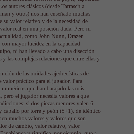
 Los autores clásicos (desde Tarrasch a
hman y otros) nos han enseñado muchas
de su valor relativo y de la necesidad de
valor real en una posición dada. Pero ni
la actualidad, como John Nunn, Drazen
con mayor lucidez en la capacidad
equipo, ni han llevado a cabo una disección
s y las complejas relaciones que entre ellas y
unción de las unidades ajedrecísticas de
valor práctico para el jugador. Para
res numéricos que han barajado las más
a, pero el jugador necesita valores a que
radicciones: si dos piezas menores valen 6
y caballo por torre y peón (5+1), de idéntico
ienen muchos valores y valores que son
lor de cambio, valor relativo, valor
 Capablanca y significa, por ejemplo, que a