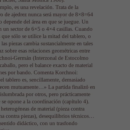
mplo, es una revelación. Trata de la
ero de ajedrez nunca será mayor de 8×8=64
do depende del área en que se juegue. Un
n un sector de 6×5 o 4×4 casillas. Cuando
que sólo se utilice la mitad del tablero, o
 las piezas cambia sustancialmente en tales
 sobre esas relaciones geométricas entre
Korchnoi-Germán (Interzonal de Estocolmo
caballo, pero el balance exacto de material
es por bando. Comenta Korchnoi:
 el tablero es, sencillamente, demasiado
pecen mutuamente…» La partida finalizó en
 vislumbrada por otros, pero prácticamente
e se opone a la coordinación (capítulo 4).
heterogéneas de material (pieza contra
ma contra piezas), desequilibrios técnicos…
sentido didáctico, con un trasfondo