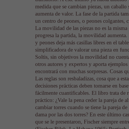
medida que se cambian piezas, un caballo s
aumenta de valor. La fase de la partida ta
un centro de peones, o peones colgantes, cu
La movilidad de las piezas no es la misma 
progresa la partida, la movilidad aumenta. 
y peones deja más casillas libres en el tabl
simplificadora de valorar una pieza en fu
Soltis, sin objetivos la movilidad no cuent
otros autores y expertos y aporta ejemplos 
encontrará con muchas sorpresas. Cosas que
Las reglas son resbaladizas, cosa que a est
decisiones prácticas deben tomarse en base
fácilmente cuantificables. El libro trata d
práctico: ¿Vale la pena ceder la pareja de 
cambiar torres cuando se tiene la pareja de 
dama por las dos torres? En este último cas
que se le presentaron, Fischer siempre entr
(Fischer-Bilek, La Habana 1965; Portisch