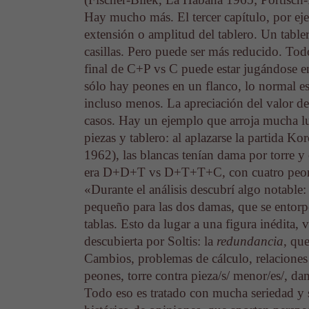
Hay mucho más. El tercer capítulo, por eje
extensión o amplitud del tablero. Un tabl
casillas. Pero puede ser más reducido. To
final de C+P vs C puede estar jugándose e
sólo hay peones en un flanco, lo normal es 
incluso menos. La apreciación del valor de
casos. Hay un ejemplo que arroja mucha luz
piezas y tablero: al aplazarse la partida 
1962), las blancas tenían dama por torre y 
era D+D+T vs D+T+T+C, con cuatro peon
«Durante el análisis descubrí algo notable:
pequeño para las dos damas, que se entor
tablas. Esto da lugar a una figura inédita,
descubierta por Soltis: la
redundancia
, qu
Cambios, problemas de cálculo, relaciones 
peones, torre contra pieza/s/ menor/es/, da
Todo eso es tratado con mucha seriedad y 