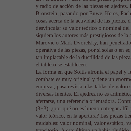
y radio de acción de las piezas en ajedrez.
Bronstein, pasando por Euwe, Keres, Pac
cosas acerca de la actividad de las piezas, 
desvincular su valor teórico o nominal del 
siquiera los autores más prestigiosos de 
Marovic o Mark Dvoretsky, han penetrado 
operativa de las piezas, por sí solas o en 
tan implacable de la ductilidad de las pieza
el tablero se establecen.
La forma en que Soltis afronta el papel y f
combate es muy original y tiene un enorme 
empezar, pasa revista a las tablas de valo
diversas fuentes. El ajedrez no es aritmétic
aferrarse, una referencia orientadora. Cont
(3+3), ¿por qué no es bueno entregar alfil 
valor teórico, en la apertura? Las piezas t
mudables: valor nominal, valor estático, va
transitorio. A este último ya había aludido