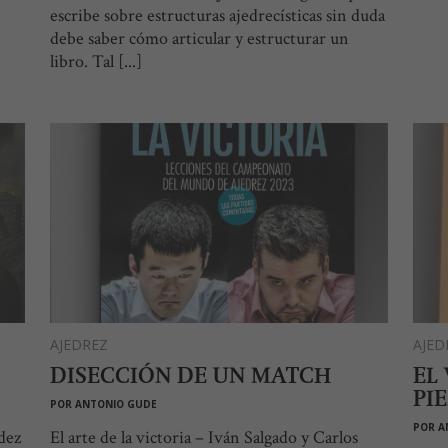
escribe sobre estructuras ajedrecísticas sin duda
debe saber cómo articular y estructurar un
libro. Tal [...]
AJEDREZ
AJED
DISECCIÓN DE UN MATCH
EL
PI
POR
ANTONIO GUDE
POR
A
ndez
El arte de la victoria – Iván Salgado y Carlos