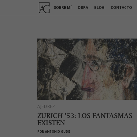
Ir
SOBRE MÍ
OBRA
BLOG
CONTACTO
al
contenido
AJEDREZ
ZURICH ’53: LOS FANTASMAS
EXISTEN
POR
ANTONIO GUDE