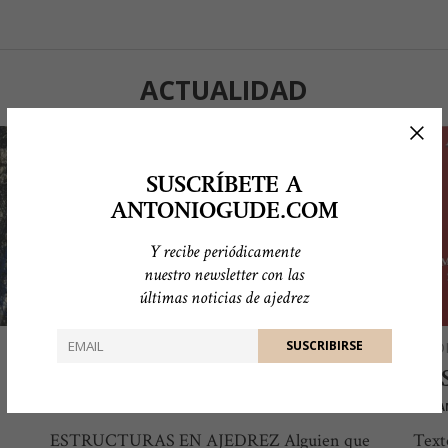
ACTUALIDAD
SUSCRÍBETE A
ANTONIOGUDE.COM
Y recibe periódicamente
nuestro newsletter con las
últimas noticias de ajedrez
AJEDREZ
AJED
ESTRUCTURAS EN AJEDREZ
MI
POR
ANTONIO GUDE
POR
A
ESTRUCTURAS EN AJEDREZ Alguien que
Text