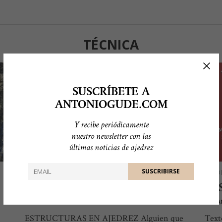
TÉCNICA
SUSCRÍBETE A
ANTONIOGUDE.COM
Y recibe periódicamente
nuestro newsletter con las
últimas noticias de ajedrez
AJEDREZ
AJED
ESTRUCTURAS EN AJEDREZ
MI
POR
ANTONIO GUDE
POR
A
ESTRUCTURAS EN AJEDREZ Alguien que
Text