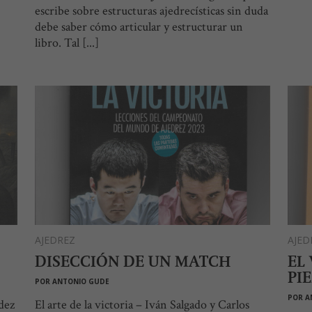
escribe sobre estructuras ajedrecísticas sin duda
debe saber cómo articular y estructurar un
libro. Tal [...]
AJEDREZ
AJED
DISECCIÓN DE UN MATCH
EL
PI
POR
ANTONIO GUDE
POR
A
ndez
El arte de la victoria – Iván Salgado y Carlos