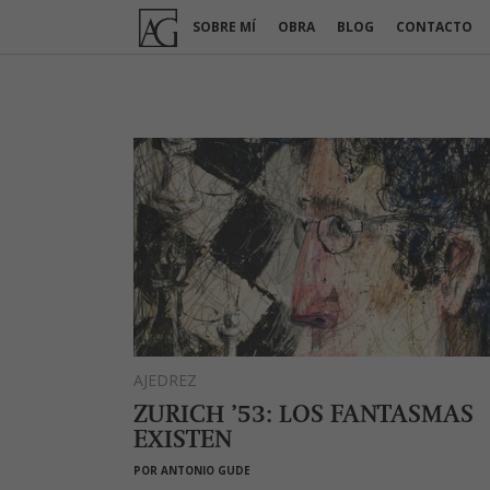
Ir
SOBRE MÍ
OBRA
BLOG
CONTACTO
al
contenido
AJEDREZ
ZURICH ’53: LOS FANTASMAS
EXISTEN
POR
ANTONIO GUDE