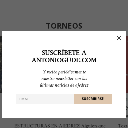
TORNEOS
SUSCRÍBETE A
ANTONIOGUDE.COM
Y recibe periódicamente
nuestro newsletter con las
últimas noticias de ajedrez
AJEDREZ
AJED
ESTRUCTURAS EN AJEDREZ
MI
POR
ANTONIO GUDE
POR
A
ESTRUCTURAS EN AJEDREZ Alguien que
Text