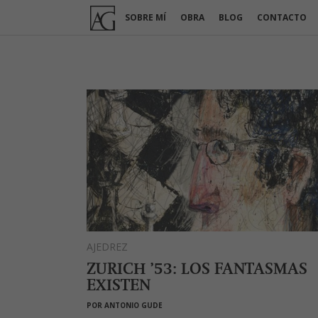
Ir
SOBRE MÍ
OBRA
BLOG
CONTACTO
al
contenido
AJEDREZ
ZURICH ’53: LOS FANTASMAS
EXISTEN
POR
ANTONIO GUDE