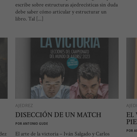
escribe sobre estructuras ajedrecísticas sin duda
debe saber cómo articular y estructurar un
libro. Tal [...]
AJEDREZ
AJED
DISECCIÓN DE UN MATCH
EL
PI
POR
ANTONIO GUDE
POR
A
ndez
El arte de la victoria – Iván Salgado y Carlos