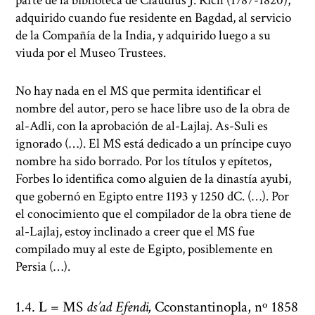
parte de la biblioteca de Claudius J. Rich (1787-1820),
adquirido cuando fue residente en Bagdad, al servicio
de la Compañía de la India, y adquirido luego a su
viuda por el Museo Trustees.
No hay nada en el MS que permita identificar el
nombre del autor, pero se hace libre uso de la obra de
al-Adli, con la aprobación de al-Lajlaj. As-Suli es
ignorado (…). El MS está dedicado a un príncipe cuyo
nombre ha sido borrado. Por los títulos y epítetos,
Forbes lo identifica como alguien de la dinastía ayubi,
que gobernó en Egipto entre 1193 y 1250 dC. (…). Por
el conocimiento que el compilador de la obra tiene de
al-Lajlaj, estoy inclinado a creer que el MS fue
compilado muy al este de Egipto, posiblemente en
Persia (…).
4.
L
= MS
ds’ad Efendi,
Cconstantinopla, nº 1858