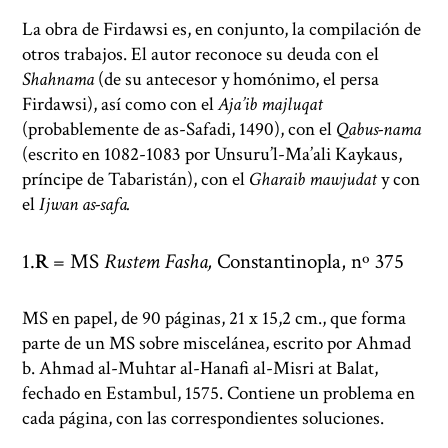
La obra de Firdawsi es, en conjunto, la compilación de
otros trabajos. El autor reconoce su deuda con el
Shahnama
(de su antecesor y homónimo, el persa
Firdawsi), así como con el
Aja’ib majluqat
(probablemente de as-Safadi, 1490), con el
Qabus-nama
(escrito en 1082-1083 por Unsuru’l-Ma’ali Kaykaus,
príncipe de Tabaristán), con el
Gharaib mawjudat
y con
el
Ijwan as-safa.
R
= MS
Rustem Fasha,
Constantinopla, nº 375
MS en papel, de 90 páginas, 21 x 15,2 cm., que forma
parte de un MS sobre miscelánea, escrito por Ahmad
b. Ahmad al-Muhtar al-Hanafi al-Misri at Balat,
fechado en Estambul, 1575. Contiene un problema en
cada página, con las correspondientes soluciones.