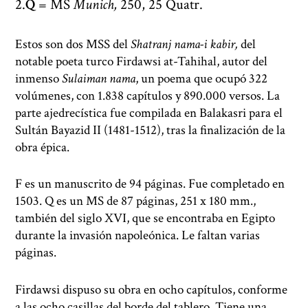
Q
= MS
Munich,
250, 25 Quatr.
Estos son dos MSS del
Shatranj nama-i kabir,
del
notable poeta turco Firdawsi at-Tahihal, autor del
inmenso
Sulaiman nama
, un poema que ocupó 322
volúmenes, con 1.838 capítulos y 890.000 versos. La
parte ajedrecística fue compilada en Balakasri para el
Sultán Bayazid II (1481-1512), tras la finalización de la
obra épica.
F es un manuscrito de 94 páginas. Fue completado en
1503. Q es un MS de 87 páginas, 251 x 180 mm.,
también del siglo XVI, que se encontraba en Egipto
durante la invasión napoleónica. Le faltan varias
páginas.
Firdawsi dispuso su obra en ocho capítulos, conforme
a las ocho casillas del borde del tablero. Tiene una