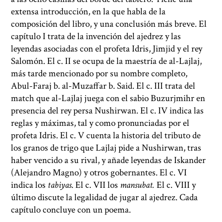
extensa introducción, en la que habla de la
composición del libro, y una conclusión más breve. El
capítulo I trata de la invención del ajedrez y las
leyendas asociadas con el profeta Idris, Jimjid y el rey
Salomón. El c. II se ocupa de la maestría de al-Lajlaj,
más tarde mencionado por su nombre completo,
Abul-Faraj b. al-Muzaffar b. Said. El c. III trata del
match que al-Lajlaj juega con el sabio Buzurjmihr en
presencia del rey persa Nushirwan. El c. IV indica las
reglas y máximas, tal y como pronunciadas por el
profeta Idris. El c. V cuenta la historia del tributo de
los granos de trigo que Lajlaj pide a Nushirwan, tras
haber vencido a su rival, y añade leyendas de Iskander
(Alejandro Magno) y otros gobernantes. El c. VI
indica los
tabiyas
. El c. VII los
mansubat.
El c. VIII y
último discute la legalidad de jugar al ajedrez. Cada
capítulo concluye con un poema.