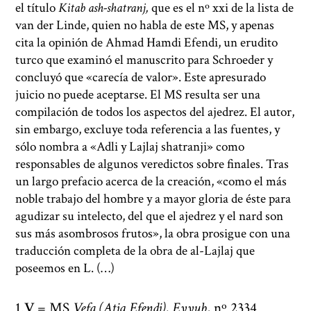
el título
Kitab ash-shatranj,
que es el nº xxi de la lista de
van der Linde, quien no habla de este MS, y apenas
cita la opinión de Ahmad Hamdi Efendi, un erudito
turco que examinó el manuscrito para Schroeder y
concluyó que «carecía de valor». Este apresurado
juicio no puede aceptarse. El MS resulta ser una
compilación de todos los aspectos del ajedrez. El autor,
sin embargo, excluye toda referencia a las fuentes, y
sólo nombra a «Adli y Lajlaj shatranji» como
responsables de algunos veredictos sobre finales. Tras
un largo prefacio acerca de la creación, «como el más
noble trabajo del hombre y a mayor gloria de éste para
agudizar su intelecto, del que el ajedrez y el nard son
sus más asombrosos frutos», la obra prosigue con una
traducción completa de la obra de al-Lajlaj que
poseemos en L. (…)
V
= MS
Vefa (Atiq Efendi), Eyyub
, nº 2334