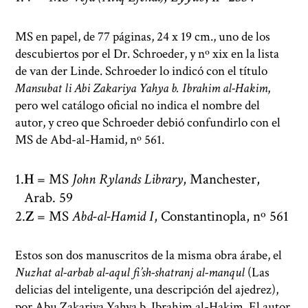
MS en papel, de 77 páginas, 24 x 19 cm., uno de los
descubiertos por el Dr. Schroeder, y nº xix en la lista
de van der Linde. Schroeder lo indicó con el título
Mansubat li Abi Zakariya Yahya b. Ibrahim al-Hakim
,
pero wel catálogo oficial no indica el nombre del
autor, y creo que Schroeder debió confundirlo con el
MS de Abd-al-Hamid, nº 561.
H
= MS
John Rylands Library
, Manchester,
Arab. 59
Z
= MS
Abd-al-Hamid I
, Constantinopla, nº 561
Estos son dos manuscritos de la misma obra árabe, el
Nuzhat al-arbab al-aqul fi’sh-shatranj al-manqul
(Las
delicias del inteligente, una descripción del ajedrez),
por Abu Zakariya Yahya b. Ibrahim al-Hakim. El autor