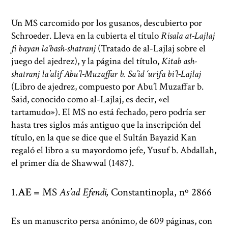
Un MS carcomido por los gusanos, descubierto por
Schroeder. Lleva en la cubierta el título
Risala at-Lajlaj
fi bayan la’bash-shatranj
(Tratado de al-Lajlaj sobre el
juego del ajedrez), y la página del título,
Kitab ash-
shatranj la’alif Abu’l-Muzaffar b. Sa’id ‘urifa bi’l-Lajlaj
(Libro de ajedrez, compuesto por Abu’l Muzaffar b.
Said, conocido como al-Lajlaj, es decir, «el
tartamudo»). El MS no está fechado, pero podría ser
hasta tres siglos más antiguo que la inscripción del
título, en la que se dice que el Sultán Bayazid Kan
regaló el libro a su mayordomo jefe, Yusuf b. Abdallah,
el primer día de Shawwal (1487).
AE
= MS
As’ad Efendi,
Constantinopla, nº 2866
Es un manuscrito persa anónimo, de 609 páginas, con