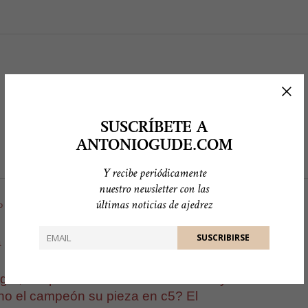
SUSCRÍBETE A
ANTONIOGUDE.COM
Y recibe periódicamente
nuestro newsletter con las
últimas noticias de ajedrez
º 80, mayo 1994, p. 5
da Judit Polgár-Kasparov en Linares)
lgár, Kasparov tomó su caballo de d7 y
o no el campeón su pieza en c5? El