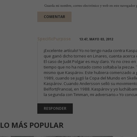
Guarda mi nombre, correo electrónico y web en este navegador 
SpecificPurpose
13:47, MAYO 03, 2012
¡Excelente artículo! Yo no tengo nada contra Kasp
que ganó dicho torneo en Linares, cuenta acerca d
El caso de Judit Polgar es muy claro. Yo no creo e
tiempo que no ha notado como soltaba la pieza». 
mismo que Kaspárov. Este hubiera comenzado a gri
1989, cuando se jugó la Copa del Mundo en Skelle
Kaspárov. Cuando Andersson selló su movimiento s
Belfort(Francia), en 1988. Kaspárov y yo luchába
la segunda con Timman, mi adversario.» Yo concue
RESPONDER
LO MÁS POPULAR