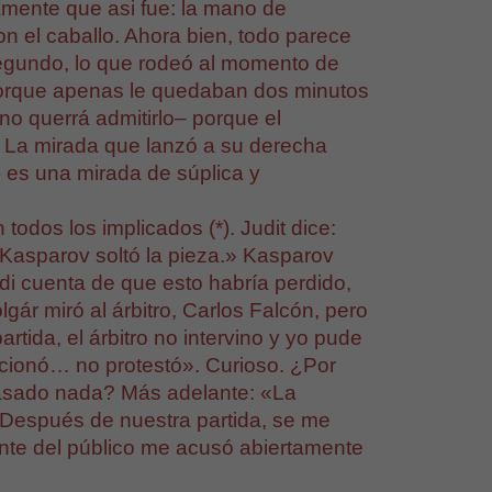
amente que asi fue: la mano de
n el caballo. Ahora bien, todo parece
egundo, lo que rodeó al momento de
 porque apenas le quedaban dos minutos
o querrá admitirlo– porque el
. La mirada que lanzó a su derecha
) es una mirada de súplica y
odos los implicados (*). Judit dice:
Kasparov soltó la pieza.» Kasparov
di cuenta de que esto habría perdido,
lgár miró al árbitro, Carlos Falcón, pero
rtida, el árbitro no intervino y yo pude
ccionó… no protestó». Curioso. ¿Por
pasado nada? Más adelante: «La
) Después de nuestra partida, se me
lante del público me acusó abiertamente