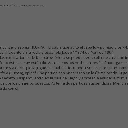
para la próxima vez que comente.
arov, pero eso es TRAMPA… El sabía que soltó el caballo y por eso dice «N
el incidente en la revista española Jaque Nº 374 de Abril de 1994:
n las explicaciones de Kaspárov. Ahora se puede decir: «oh que chico tan 
Todo esto es muy estúpido. Analicemos los hechos al revés. Supongamos q
tar y a decir que la jugada se había efectuado. Esta es la realidad. Tam
fteä (Suecia), aplacé una partida con Andersson en la última ronda. Si 
ecreto, Kaspárov entró en la sala de juego y empezó a ayudar a mi rival
mos por los primeros puestos. Yo tenía dos partidas suspendidas. Mientra
rdo con él.