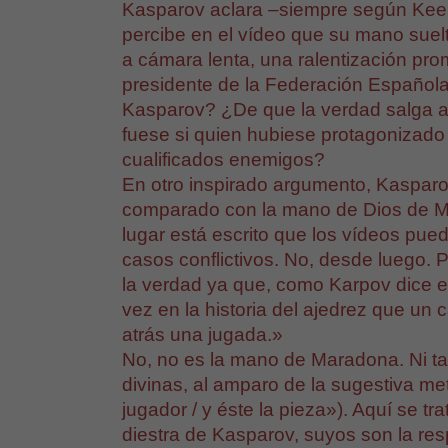
Kasparov aclara –siempre según Kee
percibe en el vídeo que su mano suelt
a cámara lenta, una ralentización p
presidente de la Federación Español
Kasparov? ¿De que la verdad salga a 
fuese si quien hubiese protagonizado
cualificados enemigos?
En otro inspirado argumento, Kaspar
comparado con la mano de Dios de M
lugar está escrito que los vídeos pue
casos conflictivos. No, desde luego. P
la verdad ya que, como Karpov dice en 
vez en la historia del ajedrez que u
atrás una jugada.»
No, no es la mano de Maradona. Ni t
divinas, al amparo de la sugestiva m
jugador / y éste la pieza»). Aquí se t
diestra de Kasparov, suyos son la res