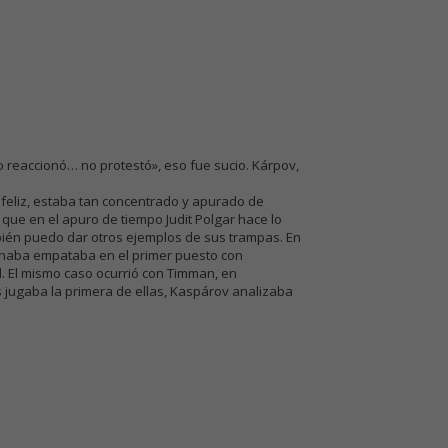
o reaccionó… no protestó», eso fue sucio. Kárpov,
infeliz, estaba tan concentrado y apurado de
ue en el apuro de tiempo Judit Polgar hace lo
bién puedo dar otros ejemplos de sus trampas. En
ganaba empataba en el primer puesto con
. El mismo caso ocurrió con Timman, en
s jugaba la primera de ellas, Kaspárov analizaba