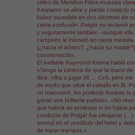
vídeo de Meridion Films muestra clar
Kasparov se abre y pierde contacto co
haber sucedido en dos décimas de s
cierta confusión. Polgár no reclamó
y seguramente también –aunque ella n
campeón le intimidó en cierta medida
(¿hacia el árbitro?, ¿hacia su madre?
consternación.
El inefable Raymond Keene habló con t
«Tengo la certeza de que la mano de 
dice: «Iba a jugar 36 … Cc5, pero me 
de modo que situé el caballo en f8. Po
no reaccionó. No protestó durante la pa
ganar una brillante partida». «No rea
qué habría de protestar si no había 
conducta de Polgár fue ultrajante (…
acercó en el vestíbulo del hotel y de
de hacer trampas.»