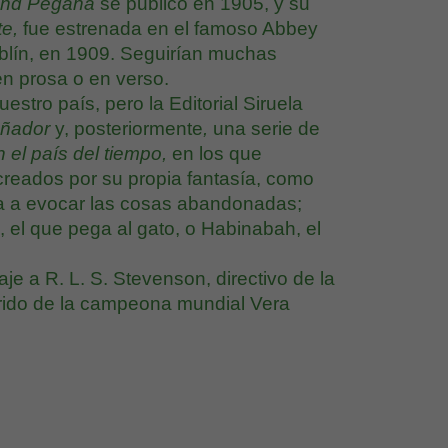
and Pegana
se
publicó en 1905, y su
te,
fue estrenada en el famoso Abbey
ublín, en 1909. Seguirían muchas
en prosa o en verso.
estro país, pero la Editorial Siruela
oñador
y, posteriormente
,
una serie de
 el país del tiempo,
en los que
creados por su propia fantasía, como
sa a evocar las cosas abandonadas;
, el que pega al gato, o Habinabah, el
 a R. L. S. Stevenson, directivo de la
arido de la campeona mundial Vera