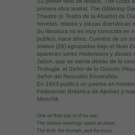
Su primer libro de relatos
, The Gods 
primera obra teatral
, The Glittering Ga
Theatre (o Teatro de la Abadía) de D
novelas, relatos y piezas dramáticas 
Su literatura no es muy conocida en nu
publicó, hace años
, Cuentos de un s
relatos (28) agrupados bajo el título
En
aparecen seres misteriosos y dioses 
Jabim, que se sienta detrás de la ca
Trubugie, el Señor de lo Oscuro; Pitsu
Señor del Rescoldo Encendido.
En 1943 publicó un poema en homenaje
Federación Británica de Ajedrez y m
Menchik.
One art they say is of no use;
The mellow evenings spent at chess,
The thrill, the triumph, and the truce