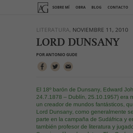
Ir
SOBRE MÍ
OBRA
BLOG
CONTACTO
al
contenido
LITERATURA,
NOVIEMBRE 11, 2010
LORD DUNSANY
POR
ANTONIO GUDE
El 18º barón de Dunsany, Edward Joh
24.7.1878 – Dublín, 25.10.1957) era 
un creador de mundos fantásticos, qu
Lord Dunsany, como generalmente se 
parte en la campaña de Sudáfrica y e
también profesor de literatura y jugado