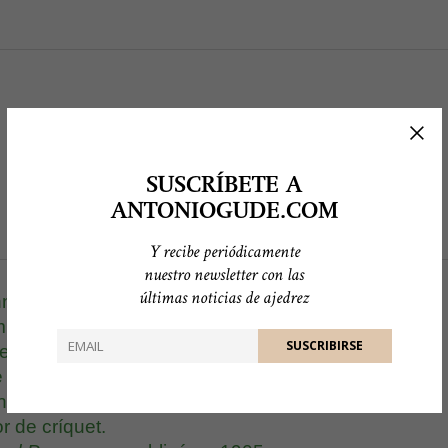
SUSCRÍBETE A
ANTONIOGUDE.COM
Y recibe periódicamente
nuestro newsletter con las
últimas noticias de ajedrez
n Moreton Drax Plunkett (Londres,
muy aficionado al ajedrez, además de
e conformaron una peculiar mitología.
le conoce, que, como militar tomó
n la Primera Guerra Mundial, fue
r de críquet.