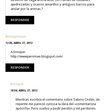
ajedrezadas y ocasos amarillos y antiguos barcos para
andar por la arena».?
RESPONDER
Anonymous
12:35, ABRIL 27, 2012
A Enrique:
http://wwwjairomae.blogspot.com/
RESPONDER
Enrique
18:56, ABRIL 27, 2012
Mientras escribía el comentario sobre Sabino Ordás, de
repente me pareció curiosa la idea del «comentarista
apócrifo». Pero vuelvo a pedir perdón y mil perdones