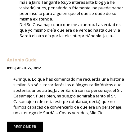
más a Jairo Tangarife (cuyo interesante blog ya he
visitado) pues, pensándolo friamente, no puede haber
peor insulto para alguien que el que se dude de su
misma existencia.
Del Sr. Casamajo claro que me acuerdo. La verdad es
que yo mismo creía que era de verdad hasta que vi a
Sardá el otro día por la tele interpretándolo. Ja, ja…
Antonio Gude
09:59, ABRIL 27, 2012
+Enrique. Lo que has comentado me recuerda una historia
similar. No sé si recordarás los diálogos radiofónicos que
sostenía, años atrás, Javier Sardá con su personaje, el Sr.
Casamajor. Pues bien, mi suegro admiraba tanto al Sr.
Casamajor («de recia estirpe catalana», decía) que no
fuimos capaces de convencerlo de que era un personaje,
un alter ego de Sardá… Cosas veredes, Mio Cid.
RESPONDER