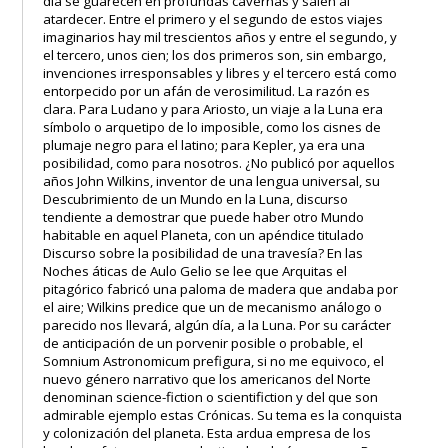
día se guarecen en profundas cavernas y salen al
atardecer. Entre el primero y el segundo de estos viajes
imaginarios hay mil trescientos años y entre el segundo, y
el tercero, unos cien; los dos primeros son, sin embargo,
invenciones irresponsables y libres y el tercero está como
entorpecido por un afán de verosimilitud. La razón es
clara. Para Ludano y para Ariosto, un viaje a la Luna era
símbolo o arquetipo de lo imposible, como los cisnes de
plumaje negro para el latino; para Kepler, ya era una
posibilidad, como para nosotros. ¿No publicó por aquellos
años John Wilkins, inventor de una lengua universal, su
Descubrimiento de un Mundo en la Luna, discurso
tendiente a demostrar que puede haber otro Mundo
habitable en aquel Planeta, con un apéndice titulado
Discurso sobre la posibilidad de una travesía? En las
Noches áticas de Aulo Gelio se lee que Arquitas el
pitagórico fabricó una paloma de madera que andaba por
el aire; Wilkins predice que un de mecanismo análogo o
parecido nos llevará, algún día, a la Luna. Por su carácter
de anticipación de un porvenir posible o probable, el
Somnium Astronomicum prefigura, si no me equivoco, el
nuevo género narrativo que los americanos del Norte
denominan science-fiction o scientifiction y del que son
admirable ejemplo estas Crónicas. Su tema es la conquista
y colonización del planeta. Esta ardua empresa de los