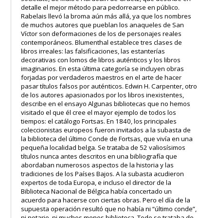
detalle el mejor método para pedorrearse en público.
Rabelais llevó la broma aún más allá, ya que los nombres
de muchos autores que pueblan los anaqueles de San
Víctor son deformaciones de los de personajes reales
contemporáneos. Blumenthal establece tres clases de
libros irreales: las falsificaciones, las estanterías
decorativas con lomos de libros auténticos y los libros
imaginarios. En esta última categoría se incluyen obras
forjadas por verdaderos maestros en el arte de hacer
pasar títulos falsos por auténticos. Edwin H. Carpenter, otro
de los autores apasionados por los libros inexistentes,
describe en el ensayo Algunas bibliotecas que no hemos
visitado el que él cree el mayor ejemplo de todos los
tiempos: el catálogo Fortsas. En 1840, los principales
coleccionistas europeos fueron invitados a la subasta de
la biblioteca del último Conde de Fortsas, que vivía en una
pequeña localidad belga. Se trataba de 52 valiosísimos
títulos nunca antes descritos en una bibliografía que
abordaban numerosos aspectos de la historia y las
tradiciones de los Países Bajos. A la subasta acudieron
expertos de toda Europa, e incluso el director de la
Biblioteca Nacional de Bélgica había concertado un
acuerdo para hacerse con ciertas obras. Pero el día de la
supuesta operación resultó que no había ni “último conde”,
ni notario, ni muchos menos biblioteca. Todo se trataba de