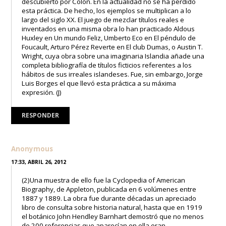
descubierto por Colón. En la actualidad no se ha perdido
esta práctica. De hecho, los ejemplos se multiplican a lo
largo del siglo XX. El juego de mezclar títulos reales e
inventados en una misma obra lo han practicado Aldous
Huxley en Un mundo Feliz, Umberto Eco en El péndulo de
Foucault, Arturo Pérez Reverte en El club Dumas, o Austin T.
Wright, cuya obra sobre una imaginaria Islandia añade una
completa bibliografía de títulos ficticios referentes a los
hábitos de sus irreales islandeses. Fue, sin embargo, Jorge
Luis Borges el que llevó esta práctica a su máxima
expresión. (J)
RESPONDER
Anonymous
17:33, ABRIL 26, 2012
(2)Una muestra de ello fue la Cyclopedia of American
Biography, de Appleton, publicada en 6 volúmenes entre
1887 y 1889. La obra fue durante décadas un apreciado
libro de consulta sobre historia natural, hasta que en 1919
el botánico John Hendley Barnhart demostró que no menos
de 200 referencias que aparecían en ella eran