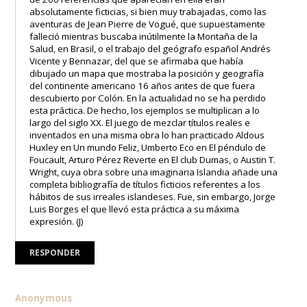
absolutamente ficticias, si bien muy trabajadas, como las
aventuras de Jean Pierre de Vogué, que supuestamente
falleció mientras buscaba inútilmente la Montaña de la
Salud, en Brasil, o el trabajo del geógrafo español Andrés
Vicente y Bennazar, del que se afirmaba que había
dibujado un mapa que mostraba la posición y geografía
del continente americano 16 años antes de que fuera
descubierto por Colón. En la actualidad no se ha perdido
esta práctica. De hecho, los ejemplos se multiplican a lo
largo del siglo XX. El juego de mezclar títulos reales e
inventados en una misma obra lo han practicado Aldous
Huxley en Un mundo Feliz, Umberto Eco en El péndulo de
Foucault, Arturo Pérez Reverte en El club Dumas, o Austin T.
Wright, cuya obra sobre una imaginaria Islandia añade una
completa bibliografía de títulos ficticios referentes a los
hábitos de sus irreales islandeses. Fue, sin embargo, Jorge
Luis Borges el que llevó esta práctica a su máxima
expresión. (J)
RESPONDER
Anonymous