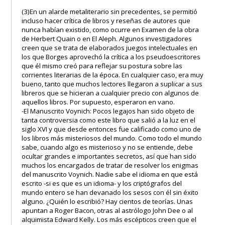
(3)En un alarde metaliterario sin precedentes, se permitió
incluso hacer crítica de libros y reseñas de autores que
nunca habían existido, como ocurre en Examen de la obra
de Herbert Quain o en El Aleph. Algunos investigadores
creen que se trata de elaborados juegos intelectuales en
los que Borges aprovechó la crítica a los pseudoescritores
que él mismo creó para reflejar su postura sobre las
corrientes literarias de la época. En cualquier caso, era muy
bueno, tanto que muchos lectores llegaron a suplicar a sus
libreros que se hicieran a cualquier precio con algunos de
aquellos libros. Por supuesto, esperaron en vano.
-El Manuscrito Voynich: Pocos legajos han sido objeto de
tanta controversia como este libro que salió a la luz en el
siglo XVI y que desde entonces fue calificado como uno de
los libros más misteriosos del mundo. Como todo el mundo
sabe, cuando algo es misterioso y no se entiende, debe
ocultar grandes e importantes secretos, así que han sido
muchos los encargados de tratar de resolver los enigmas
del manuscrito Voynich. Nadie sabe el idioma en que está
escrito -si es que es un idioma- y los criptógrafos del
mundo entero se han devanado los sesos con él sin éxito
alguno. ¿Quién lo escribió? Hay cientos de teorías. Unas
apuntan a Roger Bacon, otras al astrólogo John Dee o al
alquimista Edward Kelly. Los más escépticos creen que el