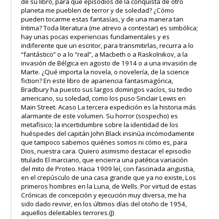
de su libro, para que episodios de la conquista de otro
planeta me pueblen de terror y de soledad? ¿Cómo
pueden tocarme estas fantasías, y de una manera tan
íntima? Toda literatura (me atrevo a contestar) es simbólica;
hay unas pocas experiencias fundamentales y es
indiferente que un escritor, para transmitirlas, recurra a lo
“fantástico” o a lo “real”, a Macbeth o a Raskolnikov, a la
invasión de Bélgica en agosto de 1914 o a una invasión de
Marte. ¿Qué importa la novela, o novelería, de la science
fiction? En este libro de apariencia fantasmagórica,
Bradbury ha puesto sus largos domingos vacíos, su tedio
americano, su soledad, como los puso Sinclair Lewis en
Main Street. Acaso La tercera expedición es la historia más
alarmante de este volumen. Su horror (sospecho) es
metafisico; la incertidumbre sobre la identidad de los
huéspedes del capitán John Black insinúa incómodamente
que tampoco sabemos quiénes somos ni cómo es, para
Dios, nuestra cara. Quiero asimismo destacar el episodio
titulado El marciano, que encierra una patética variación
del mito de Proteo. Hacia 1909 leí, con fascinada angustia,
en el crepúsculo de una casa grande que ya no existe, Los
primeros hombres en la Luna, de Wells. Por virtud de estas
Crónicas de concepción y ejecución muy diversa, me ha
sido dado revivir, en los últimos días del otoño de 1954,
aquellos deleitables terrores.(J)