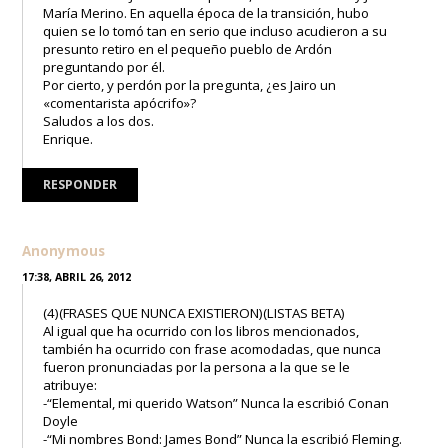
María Merino. En aquella época de la transición, hubo
quien se lo tomó tan en serio que incluso acudieron a su
presunto retiro en el pequeño pueblo de Ardón
preguntando por él.
Por cierto, y perdón por la pregunta, ¿es Jairo un
«comentarista apócrifo»?
Saludos a los dos.
Enrique.
RESPONDER
Anonymous
17:38, ABRIL 26, 2012
(4)(FRASES QUE NUNCA EXISTIERON)(LISTAS BETA)
Al igual que ha ocurrido con los libros mencionados,
también ha ocurrido con frase acomodadas, que nunca
fueron pronunciadas por la persona a la que se le
atribuye:
-“Elemental, mi querido Watson” Nunca la escribió Conan
Doyle
-“Mi nombres Bond: James Bond” Nunca la escribió Fleming.