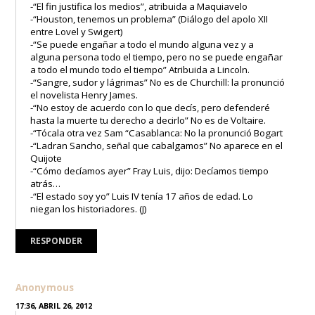
-“El fin justifica los medios”, atribuida a Maquiavelo
-“Houston, tenemos un problema” (Diálogo del apolo XII
entre Lovel y Swigert)
-“Se puede engañar a todo el mundo alguna vez y a
alguna persona todo el tiempo, pero no se puede engañar
a todo el mundo todo el tiempo” Atribuida a Lincoln.
-“Sangre, sudor y lágrimas” No es de Churchill: la pronunció
el novelista Henry James.
-“No estoy de acuerdo con lo que decís, pero defenderé
hasta la muerte tu derecho a decirlo” No es de Voltaire.
-“Tócala otra vez Sam “Casablanca: No la pronunció Bogart
-“Ladran Sancho, señal que cabalgamos” No aparece en el
Quijote
-“Cómo decíamos ayer” Fray Luis, dijo: Decíamos tiempo
atrás…
-“El estado soy yo” Luis IV tenía 17 años de edad. Lo
niegan los historiadores. (J)
RESPONDER
Anonymous
17:36, ABRIL 26, 2012