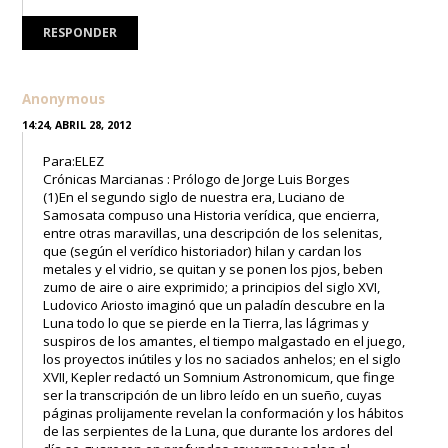
RESPONDER
Anonymous
14:24, ABRIL 28, 2012
Para:ELEZ
Crónicas Marcianas : Prólogo de Jorge Luis Borges
(1)En el segundo siglo de nuestra era, Luciano de
Samosata compuso una Historia verídica, que encierra,
entre otras maravillas, una descripción de los selenitas,
que (según el verídico historiador) hilan y cardan los
metales y el vidrio, se quitan y se ponen los pjos, beben
zumo de aire o aire exprimido; a principios del siglo XVI,
Ludovico Ariosto imaginó que un paladín descubre en la
Luna todo lo que se pierde en la Tierra, las lágrimas y
suspiros de los amantes, el tiempo malgastado en el juego,
los proyectos inútiles y los no saciados anhelos; en el siglo
XVII, Kepler redactó un Somnium Astronomicum, que finge
ser la transcripción de un libro leído en un sueño, cuyas
páginas prolijamente revelan la conformación y los hábitos
de las serpientes de la Luna, que durante los ardores del