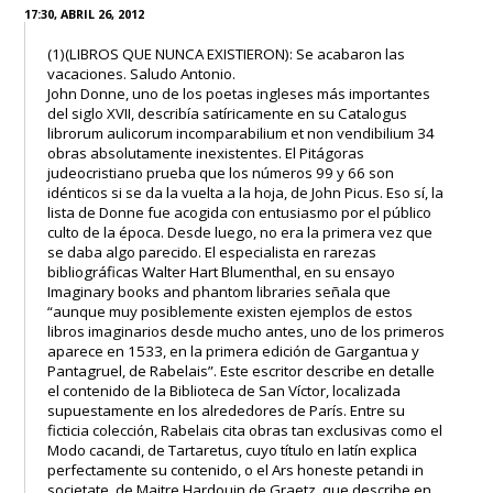
17:30, ABRIL 26, 2012
(1)(LIBROS QUE NUNCA EXISTIERON): Se acabaron las
vacaciones. Saludo Antonio.
John Donne, uno de los poetas ingleses más importantes
del siglo XVII, describía satíricamente en su Catalogus
librorum aulicorum incomparabilium et non vendibilium 34
obras absolutamente inexistentes. El Pitágoras
judeocristiano prueba que los números 99 y 66 son
idénticos si se da la vuelta a la hoja, de John Picus. Eso sí, la
lista de Donne fue acogida con entusiasmo por el público
culto de la época. Desde luego, no era la primera vez que
se daba algo parecido. El especialista en rarezas
bibliográficas Walter Hart Blumenthal, en su ensayo
Imaginary books and phantom libraries señala que
“aunque muy posiblemente existen ejemplos de estos
libros imaginarios desde mucho antes, uno de los primeros
aparece en 1533, en la primera edición de Gargantua y
Pantagruel, de Rabelais”. Este escritor describe en detalle
el contenido de la Biblioteca de San Víctor, localizada
supuestamente en los alrededores de París. Entre su
ficticia colección, Rabelais cita obras tan exclusivas como el
Modo cacandi, de Tartaretus, cuyo título en latín explica
perfectamente su contenido, o el Ars honeste petandi in
societate, de Maitre Hardouin de Graetz, que describe en