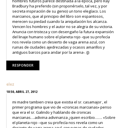
hombres futuros parece destinada a la época, pero Ray
Bradbury ha preferido (sin proponérselo, tal vez, y por
secreta inspiración de su genio) un tono elegíaco. Los
marcianos, que al principio del libro son espantosos,
merecen su piedad cuando la aniquilación los alcanza.
Vencen los hombres y el autor no se alegra de su victoria.
Anuncia con tristeza y con desengaño la futura expansión
del linaje humano sobre el planeta rojo -que su profecía
nos revela como un desierto de vaga arena azul, con
ruinas de ciudades ajedrezadas y ocasos amarillos y
antiguos barcos para andar por la arena-. (J)
RESPONDER
elez
18:50, ABRIL 27, 2012
mi madre tambien creia que existia el sr. casamajor , el
primer programa que vio de «cronicas marcianas» penso
que era el sr. Galindo y hablando de cronicas
marcianas….adivina adivinanza ¿quien escribio……. «Sobre
el planeta rojo –que su profecía nos revela como un
desierto de vaga arena azul, con ruinas de ciudades