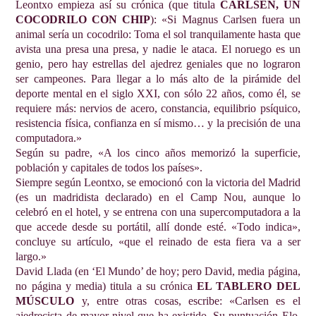
Leontxo empieza así su crónica (que titula
CARLSEN, UN
COCODRILO CON CHIP
): «Si Magnus Carlsen fuera un
animal sería un cocodrilo: Toma el sol tranquilamente hasta que
avista una presa una presa, y nadie le ataca. El noruego es un
genio, pero hay estrellas del ajedrez geniales que no lograron
ser campeones. Para llegar a lo más alto de la pirámide del
deporte mental en el siglo XXI, con sólo 22 años, como él, se
requiere más: nervios de acero, constancia, equilibrio psíquico,
resistencia física, confianza en sí mismo… y la precisión de una
computadora.»
Según su padre, «A los cinco años memorizó la superficie,
población y capitales de todos los países».
Siempre según Leontxo, se emocionó con la victoria del Madrid
(es un madridista declarado) en el Camp Nou, aunque lo
celebró en el hotel, y se entrena con una supercomputadora a la
que accede desde su portátil, allí donde esté. «Todo indica»,
concluye su artículo, «que el reinado de esta fiera va a ser
largo.»
David Llada (en ‘El Mundo’ de hoy; pero David, media página,
no página y media) titula a su crónica
EL TABLERO DEL
MÚSCULO
y, entre otras cosas, escribe: «Carlsen es el
ajedrecista de mayor nivel que ha existido. Su puntuación Elo,