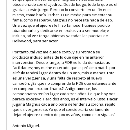
obsesionado con el ajedrez. Desde luego, todo lo que es el
gracias a este juego. Pero no lo convierte en un fin en si
mismo, como hacía Fischer. O un medio para cimentar su
fama, como Kasparov. Magnus no necesita nada de eso.
Una vez que el ajedrez le hizo famoso, hubiese podido
abandonarlo, y dedicarse en exclusiva a ser modelo; e
incluso, tal vez tenga abiertas ya todas las puertas de
Hollywood, para ser actor.
Por tanto, tal vez me quedé corto, y su retirada se
produzca incluso antes de lo que dije en mi anterior
intervención. Desde luego, la FIDE no le da demasiadas
facilidades; hoy me he enterado que el próximo match por
el título tendrá lugar dentro de un año, más o menos. Esto
es una verguenza, y una falta de respeto al nuevo
campeón. ¿Es que no comprende la FIDE que estamos ante
un campeón extraordinario.?. Antiguamente, los
campeonatos tenían lugar cada tres años. Lo que hoy nos
parece excesivo. Pero dos años, es el intervalo justo. Hacer
jugar a Magnus cada año para defender su corona, repito
que es vergonzoso. Yo que él consideraría seriamente
dejar el ajedrez dentro de pocos años, como esto siga así.
Antonio Miguel.