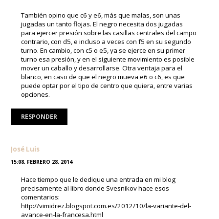
También opino que c6 y e6, más que malas, son unas
jugadas un tanto flojas. El negro necesita dos jugadas
para ejercer presión sobre las casillas centrales del campo
contrario, con d5, e incluso a veces con f5 en su segundo
turno. En cambio, con c5 o e5, ya se ejerce en su primer
turno esa presión, y en el siguiente movimiento es posible
mover un caballo y desarrollarse. Otra ventaja para el
blanco, en caso de que el negro mueva e6 o c6, es que
puede optar por el tipo de centro que quiera, entre varias
opciones.
RESPONDER
José Luis
15:08, FEBRERO 28, 2014
Hace tiempo que le dedique una entrada en mi blog
precisamente al libro donde Svesnikov hace esos
comentarios:
http://vimidrez.blogspot.com.es/2012/10/la-variante-del-
avance-en-la-francesa.html