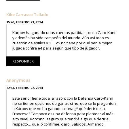
Kike Carrasco Tellado
15:40, FEBRERO 23, 2014
Kárpov ha ganado unas cuentas partidas con la Caro-Kann
y además ha sido campeón del mundo. Aún así todo es
cuestión de estilos y 1. …c5 no tiene por qué ser la mejor
jugada contra e4 para según qué tipo de jugador.
RESPONDER
Anonymous
22:53, FEBRERO 22, 2014
Este señor tiene toda la razón: con la Defensa Caro-Kann
no se tienen opciones de ganar: si no, que se lo pregunten
a Kárpov que no ha ganado ni una ¿Y qué decir de la
Francesa? Tampoco es una defensa para plantear al más
alto nivel. Korchnoi seguro que tendrá algo que decir al
respecto… que lo confirme, claro. Saludos, Armando.