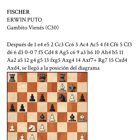
FISCHER
ERWIN PUTO
Gambito Vienés (C30)
Después de 1 e4 e5 2 Cc3 Cc6 3 Ac4 Ac5 4 f4 Cf6 5 Cf3
d6 6 d3 0-0 7 f5 Cd4 8 Ag5 c6 9 a3 h6 10 Ah4 b5 11
Aa2 a5 12 g4 g5 13 fxg5 Axg4 14 Axf7+ Rg7 15 Cxd4
Axd4, se llegó a la posición del diagrama