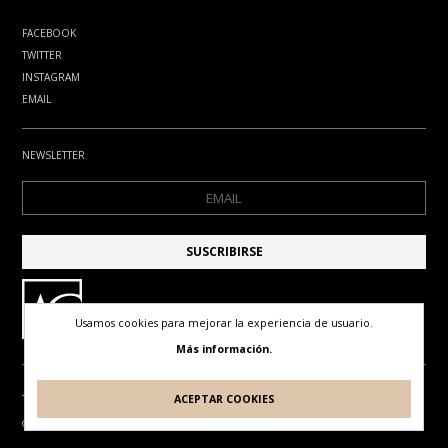
FACEBOOK
TWITTER
INSTAGRAM
EMAIL
NEWSLETTER
Usamos cookies para mejorar la experiencia de usuario.
Más información.
ACEPTAR COOKIES
TÉRMINOS DE USO
POLÍTICA DE PRIVACIDAD
POLÍTICA DE COOKIES
© ANTONIO GUDE. TODOS LOS DERECHOS RESERVADOS
DISEÑO Y DESARROLLO POR
IDEARTE