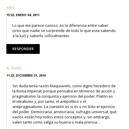
elez
15:53, ENERO 04, 2011
Lo que me parece curioso ,es la diferencia entre saber
(creo que nadie se sorprende de todo lo que esta saliendo
a la luz) y saberlo «oficialmente».
RESPONDER
A. Gude
11:23, DICIEMBRE 31, 2010
Sin duda tenía razón Maquiavelo, como digno heredero de
la Roma Imperial, porque pensaba en términos de acción y
pragmatismo: la conquista y ejercicio del poder. Platón es
el idealismo y, por tanto, el antipolítico o el
antipragmatismo. La cuestión es si es o no lícito el ejercicio
del poder. Democracia, aristocracia, sufragio universal, qué
vacíos están hoy todos estos conceptos y, sin embargo,
valen tanto como valga su buena o mala prensa…