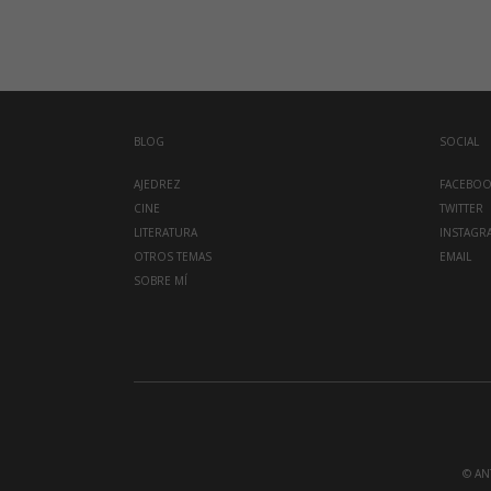
BLOG
SOCIAL
AJEDREZ
FACEBO
CINE
TWITTER
LITERATURA
INSTAGR
OTROS TEMAS
EMAIL
SOBRE MÍ
© AN