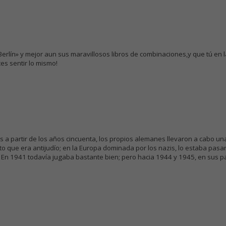
erlín» y mejor aun sus maravillosos libros de combinaciones,y que tú en la
ces sentir lo mismo!
 a partir de los años cincuenta, los propios alemanes llevaron a cabo un
o que era antijudío; en la Europa dominada por los nazis, lo estaba pasa
d. En 1941 todavía jugaba bastante bien; pero hacia 1944 y 1945, en sus 