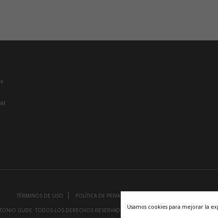
OK
AM
TÉRMINOS DE USO
POLÍTICA DE PRIVACIDAD
POLÍTICA DE COOKIES
Usamos cookies para mejorar la ex
TONIO GUDE. TODOS LOS DERECHOS RESERVADOS
DISEÑO Y DESARROLLO POR
ID