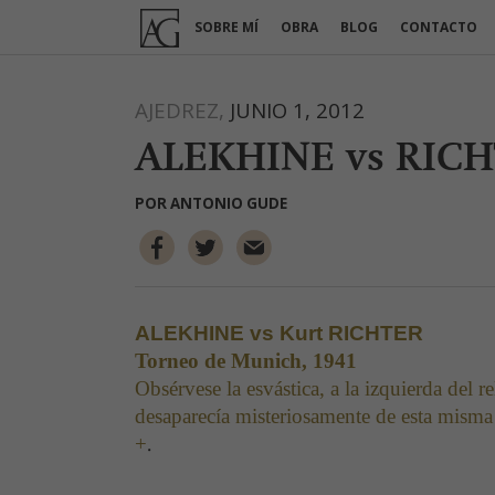
Ir
SOBRE MÍ
OBRA
BLOG
CONTACTO
al
contenido
AJEDREZ,
JUNIO 1, 2012
ALEKHINE vs RIC
POR
ANTONIO GUDE
ALEKHINE vs Kurt RICHTER
Torneo de Munich, 1941
Obsérvese la esvástica, a la izquierda del 
desaparecía misteriosamente de esta misma 
.
+