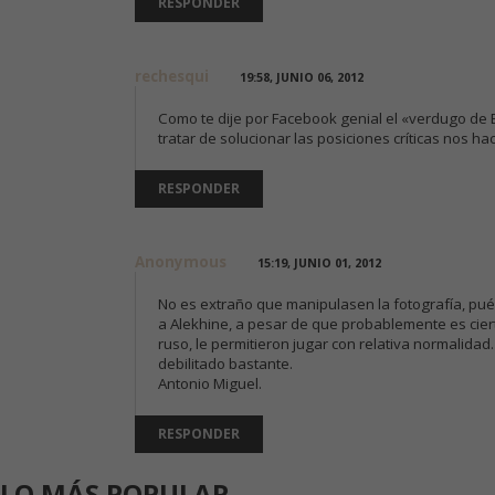
RESPONDER
rechesqui
19:58, JUNIO 06, 2012
Como te dije por Facebook genial el «verdugo de B
tratar de solucionar las posiciones críticas nos ha
RESPONDER
Anonymous
15:19, JUNIO 01, 2012
No es extraño que manipulasen la fotografía, pués
a Alekhine, a pesar de que probablemente es ciert
ruso, le permitieron jugar con relativa normalida
debilitado bastante.
Antonio Miguel.
RESPONDER
LO MÁS POPULAR