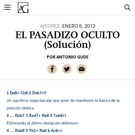
Ir
al
contenido
AJEDREZ,
ENERO 6, 2013
EL PASADIZO OCULTO
(Solución)
POR
ANTONIO GUDE
1 Da8+ Cb8 2 Dxb7+!!
Un sacrificio espectacular que pone de manifiesto la fuerza de la
posición blanca.
2 … Rxb7 3 Axd7+ Ra8 4 Txb8+!
Eliminando el último obstáculo defensivo.
4 … Rxb8 5 Tb1+ Ra8 6 Ac6++