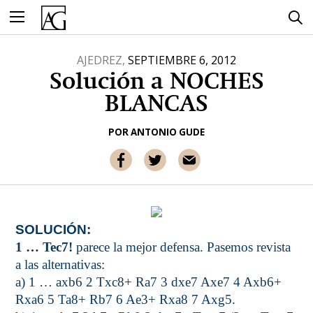
Ir
al
contenido
AJEDREZ,
SEPTIEMBRE 6, 2012
Solución a NOCHES
BLANCAS
POR
ANTONIO GUDE
SOLUCIÓN:
1 … Tec7!
parece la mejor defensa. Pasemos revista
a las alternativas:
a) 1 … axb6 2 Txc8+ Ra7 3 dxe7 Axe7 4 Axb6+
Rxa6 5 Ta8+ Rb7 6 Ae3+ Rxa8 7 Axg5.