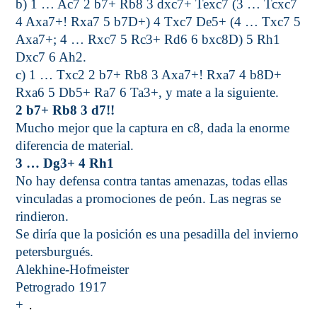
b) 1 … Ac7 2 b7+ Rb8 3 dxc7+ Texc7 (3 … Tcxc7
4 Axa7+! Rxa7 5 b7D+) 4 Txc7 De5+ (4 … Txc7 5
Axa7+; 4 … Rxc7 5 Rc3+ Rd6 6 bxc8D) 5 Rh1
Dxc7 6 Ah2.
c) 1 … Txc2 2 b7+ Rb8 3 Axa7+! Rxa7 4 b8D+
Rxa6 5 Db5+ Ra7 6 Ta3+, y mate a la siguiente.
2 b7+ Rb8 3 d7!!
Mucho mejor que la captura en c8, dada la enorme
diferencia de material.
3 … Dg3+ 4 Rh1
No hay defensa contra tantas amenazas, todas ellas
vinculadas a promociones de peón. Las negras se
rindieron.
Se diría que la posición es una pesadilla del invierno
petersburgués.
Alekhine-Hofmeister
Petrogrado 1917
.
+