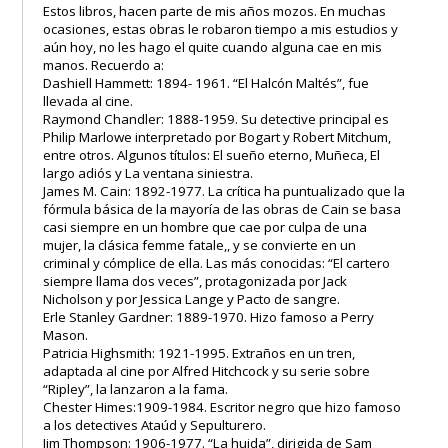
Estos libros, hacen parte de mis años mozos. En muchas
ocasiones, estas obras le robaron tiempo a mis estudios y
aún hoy, no les hago el quite cuando alguna cae en mis
manos. Recuerdo a:
Dashiell Hammett: 1894- 1961. “El Halcón Maltés”, fue
llevada al cine.
Raymond Chandler: 1888-1959. Su detective principal es
Philip Marlowe interpretado por Bogart y Robert Mitchum,
entre otros. Algunos títulos: El sueño eterno, Muñeca, El
largo adiós y La ventana siniestra.
James M. Cain: 1892-1977. La crítica ha puntualizado que la
fórmula básica de la mayoría de las obras de Cain se basa
casi siempre en un hombre que cae por culpa de una
mujer, la clásica femme fatale,, y se convierte en un
criminal y cómplice de ella. Las más conocidas: “El cartero
siempre llama dos veces”, protagonizada por Jack
Nicholson y por Jessica Lange y Pacto de sangre.
Erle Stanley Gardner: 1889-1970. Hizo famoso a Perry
Mason.
Patricia Highsmith: 1921-1995. Extraños en un tren,
adaptada al cine por Alfred Hitchcock y su serie sobre
“Ripley”, la lanzaron a la fama.
Chester Himes:1909-1984. Escritor negro que hizo famoso
a los detectives Ataúd y Sepulturero.
Jim Thompson: 1906-1977. “La huida”, dirigida de Sam