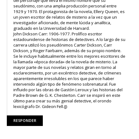
del personaje que lleva el mismo nombre que su
seudónimo, con una amplia producción personal entre
1929 y 1970. El protagonista de la novela, Ellery Queen, es
un joven escritor de relatos de misterio a la vez que un
investigador aficionado, de mente lúcida y analítica,
graduado en la Universidad de Harvard.
John Dickson Carr: 1906-1977. Prolífico escritor
estadounidense de historias de detectives. A lo largo de su
carrera utilizó los pseudónimos Carter Dickson, Carr
Dickson, y Roger Fairbairn, además de su propio nombre.
Se le incluye habitualmente entre los mejores escritores de
la llamada «época dorada» de la novela de misterio. La
mayor parte de sus novelas y relatos giran en torno al
esclarecimiento, por un excéntrico detective, de crímenes
aparentemente irresolubles en los que parece haber
intervenido algún tipo de fenómeno sobrenatural. Fue
influido por las obras de Gastón Leroux y las historias del
Padre Brown de G. K. Chesterton. Carr se inspiró en este
último para crear su más genial detective, el orondo
lexicógrafo Dr. Gideon Fell.(J)
RESPONDER