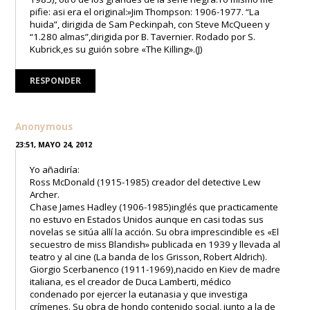
pifie: asi era el original:»Jim Thompson: 1906-1977. “La
huida”, dirigida de Sam Peckinpah, con Steve McQueen y
“1.280 almas”,dirigida por B. Tavernier. Rodado por S.
Kubrick,es su guión sobre «The Killing».(J)
RESPONDER
Anonymous
23:51, MAYO 24, 2012
Yo añadiría:
Ross McDonald (1915-1985) creador del detective Lew
Archer.
Chase James Hadley (1906-1985)inglés que practicamente
no estuvo en Estados Unidos aunque en casi todas sus
novelas se sitúa allí la acción. Su obra imprescindible es «El
secuestro de miss Blandish» publicada en 1939 y llevada al
teatro y al cine (La banda de los Grisson, Robert Aldrich).
Giorgio Scerbanenco (1911-1969),nacido en Kiev de madre
italiana, es el creador de Duca Lamberti, médico
condenado por ejercer la eutanasia y que investiga
crímenes. Su obra de hondo contenido social, junto a la de