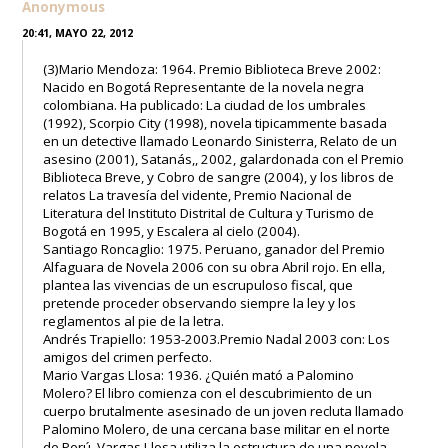
Anonymous
20:41, MAYO 22, 2012
(3)Mario Mendoza: 1964. Premio Biblioteca Breve 2002:
Nacido en Bogotá Representante de la novela negra
colombiana. Ha publicado: La ciudad de los umbrales
(1992), Scorpio City (1998), novela tipicammente basada
en un detective llamado Leonardo Sinisterra, Relato de un
asesino (2001), Satanás,, 2002, galardonada con el Premio
Biblioteca Breve, y Cobro de sangre (2004), y los libros de
relatos La travesía del vidente, Premio Nacional de
Literatura del Instituto Distrital de Cultura y Turismo de
Bogotá en 1995, y Escalera al cielo (2004).
Santiago Roncaglio: 1975. Peruano, ganador del Premio
Alfaguara de Novela 2006 con su obra Abril rojo. En ella,
plantea las vivencias de un escrupuloso fiscal, que
pretende proceder observando siempre la ley y los
reglamentos al pie de la letra.
Andrés Trapiello: 1953-2003.Premio Nadal 2003 con: Los
amigos del crimen perfecto.
Mario Vargas Llosa: 1936. ¿Quién mató a Palomino
Molero? El libro comienza con el descubrimiento de un
cuerpo brutalmente asesinado de un joven recluta llamado
Palomino Molero, de una cercana base militar en el norte
de Perú. Vargas Llosa utiliza la estructura de una novela