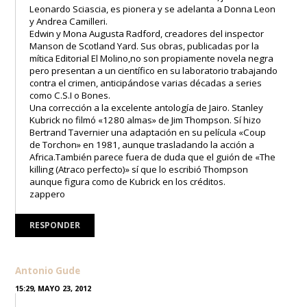
Leonardo Sciascia, es pionera y se adelanta a Donna Leon
y Andrea Camilleri.
Edwin y Mona Augusta Radford, creadores del inspector
Manson de Scotland Yard. Sus obras, publicadas por la
mítica Editorial El Molino,no son propiamente novela negra
pero presentan a un científico en su laboratorio trabajando
contra el crimen, anticipándose varias décadas a series
como C.S.I o Bones.
Una corrección a la excelente antología de Jairo. Stanley
Kubrick no filmó «1280 almas» de Jim Thompson. Sí hizo
Bertrand Tavernier una adaptación en su película «Coup
de Torchon» en 1981, aunque trasladando la acción a
Africa.También parece fuera de duda que el guión de «The
killing (Atraco perfecto)» sí que lo escribió Thompson
aunque figura como de Kubrick en los créditos.
zappero
RESPONDER
Antonio Gude
15:29, MAYO 23, 2012