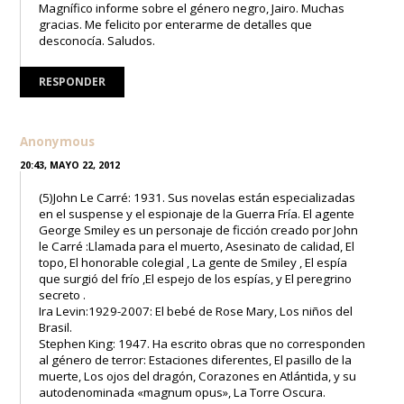
Magnífico informe sobre el género negro, Jairo. Muchas
gracias. Me felicito por enterarme de detalles que
desconocía. Saludos.
RESPONDER
Anonymous
20:43, MAYO 22, 2012
(5)John Le Carré: 1931. Sus novelas están especializadas
en el suspense y el espionaje de la Guerra Fría. El agente
George Smiley es un personaje de ficción creado por John
le Carré :Llamada para el muerto, Asesinato de calidad, El
topo, El honorable colegial , La gente de Smiley , El espía
que surgió del frío ,El espejo de los espías, y El peregrino
secreto .
Ira Levin:1929-2007: El bebé de Rose Mary, Los niños del
Brasil.
Stephen King: 1947. Ha escrito obras que no corresponden
al género de terror: Estaciones diferentes, El pasillo de la
muerte, Los ojos del dragón, Corazones en Atlántida, y su
autodenominada «magnum opus», La Torre Oscura.