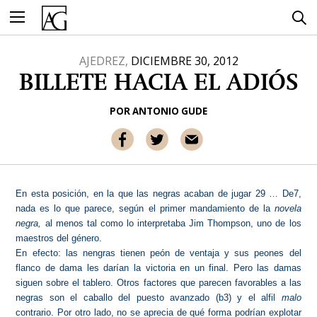
Ir
al
contenido
AJEDREZ,
DICIEMBRE 30, 2012
BILLETE HACIA EL ADIÓS
POR
ANTONIO GUDE
En esta posición, en
la que las negras acaban de jugar 29 … De7,
nada es lo que parece, según el primer ma
ndamiento de la
novela
negra,
al menos tal como lo interpretaba Jim Thompson, uno de los
maestros del género.
En efecto: las nengras tienen peón de ventaja y sus peones del
flanco de dama les darían la victoria en un final
. Pero las damas
siguen sobre el tablero. Otros factores que parecen favorables a las
negras son
el caballo del puesto avanzado (b3) y el alfil
malo
contrario. Por otro lado, no se aprecia de qué forma podrían explotar