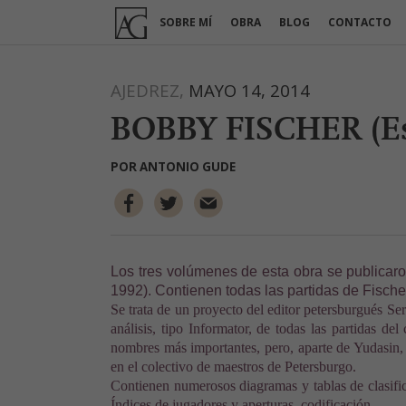
Ir
SOBRE MÍ
OBRA
BLOG
CONTACTO
al
contenido
AJEDREZ,
MAYO 14, 2014
BOBBY FISCHER (Es
POR
ANTONIO GUDE
Los tres volúmenes de esta obra se publicar
1992). Contienen todas las partidas de Fische
Se trata de un proyecto del editor petersburgués Se
análisis, tipo Informator, de todas las partidas de
nombres más importantes, pero, aparte de Yudasin,
en el colectivo de maestros de Petersburgo.
Contienen numerosos diagramas y tablas de clasific
Índices de jugadores y aperturas, codificación.