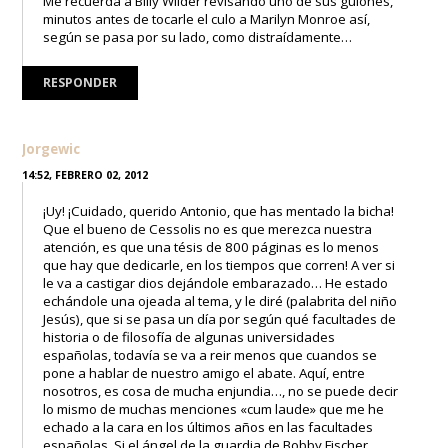
Me recuerda a Billy Wilder revisando uno de sus guiones,
minutos antes de tocarle el culo a Marilyn Monroe así,
según se pasa por su lado, como distraídamente…
RESPONDER
Jorgewic
14:52, FEBRERO 02, 2012
¡Uy! ¡Cuidado, querido Antonio, que has mentado la bicha!
Que el bueno de Cessolis no es que merezca nuestra
atención, es que una tésis de 800 páginas es lo menos
que hay que dedicarle, en los tiempos que corren! A ver si
le va a castigar dios dejándole embarazado… He estado
echándole una ojeada al tema, y le diré (palabrita del niño
Jesús), que si se pasa un día por según qué facultades de
historia o de filosofía de algunas universidades
españolas, todavía se va a reir menos que cuandos se
pone a hablar de nuestro amigo el abate. Aquí, entre
nosotros, es cosa de mucha enjundia…, no se puede decir
lo mismo de muchas menciones «cum laude» que me he
echado a la cara en los últimos años en las facultades
españolas. Si el ángel de la guardia de Bobby Fischer