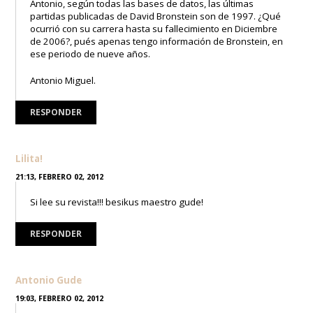
Antonio, según todas las bases de datos, las últimas
partidas publicadas de David Bronstein son de 1997. ¿Qué
ocurrió con su carrera hasta su fallecimiento en Diciembre
de 2006?, pués apenas tengo información de Bronstein, en
ese periodo de nueve años.
Antonio Miguel.
RESPONDER
Lilita!
21:13, FEBRERO 02, 2012
Si lee su revista!!! besikus maestro gude!
RESPONDER
Antonio Gude
19:03, FEBRERO 02, 2012