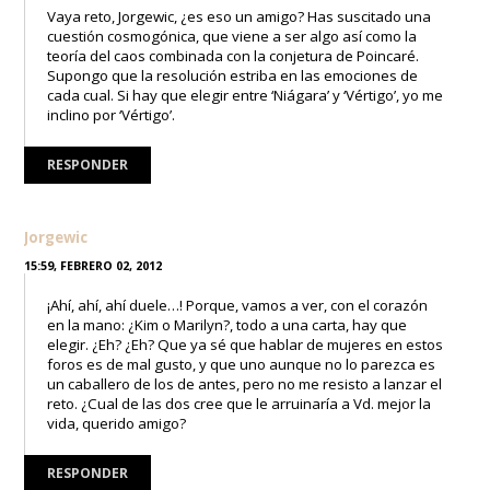
Vaya reto, Jorgewic, ¿es eso un amigo? Has suscitado una
cuestión cosmogónica, que viene a ser algo así como la
teoría del caos combinada con la conjetura de Poincaré.
Supongo que la resolución estriba en las emociones de
cada cual. Si hay que elegir entre ‘Niágara’ y ‘Vértigo’, yo me
inclino por ‘Vértigo’.
RESPONDER
Jorgewic
15:59, FEBRERO 02, 2012
¡Ahí, ahí, ahí duele…! Porque, vamos a ver, con el corazón
en la mano: ¿Kim o Marilyn?, todo a una carta, hay que
elegir. ¿Eh? ¿Eh? Que ya sé que hablar de mujeres en estos
foros es de mal gusto, y que uno aunque no lo parezca es
un caballero de los de antes, pero no me resisto a lanzar el
reto. ¿Cual de las dos cree que le arruinaría a Vd. mejor la
vida, querido amigo?
RESPONDER