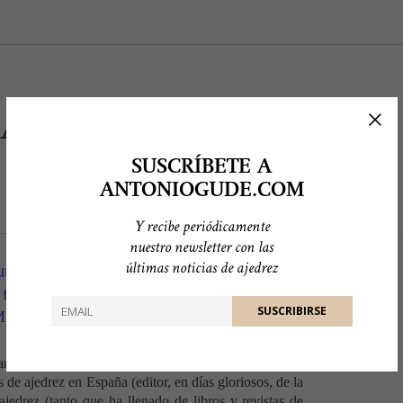
CA
SUSCRÍBETE A
ANTONIOGUDE.COM
Y recibe periódicamente
nuestro newsletter con las
últimas noticias de ajedrez
na vista al club de Lamarca.
 foto corresponde a unas simultáneas de
is excusas).
arca.
de ajedrez en España (editor, en días gloriosos, de la
jedrez (tanto que ha llenado de libros y revistas de