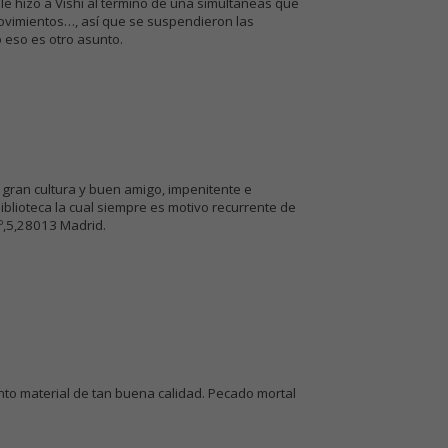
le hizo a Vishi al término de una simultaneas que
 movimientos…, así que se suspendieron las
 eso es otro asunto.
 gran cultura y buen amigo, impenitente e
blioteca la cual siempre es motivo recurrente de
1º,5,28013 Madrid.
anto material de tan buena calidad. Pecado mortal