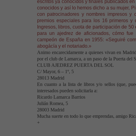
escritos ya conocidos y finales publicados en 
conocidos y así lo hemos dicho a su mujer, Pi
con patrocinadores y nombres impresos y 
premios especiales para los 16 primeros y 
Ingresos, libros, cuota de participación de 50
para un ajedrez de aficionados, cómo fue 
campeón de España en 1955: «Seguiré como u
abogácía y el notariado.»
Animo encarecidamente a quienes vivan en Madrid o 
por el club de Lamarca, a un paso de
la Puerta
del S
CLUB AJEDREZ PUERTA DEL SOL
C/ Mayor, 6 – 1º, 5
28013 Madrid
En cuanto a la lista de libros y/o sellos (que, pu
interesados pueden solicitarla a:
Ricardo Lamarca Barrios
Julián Romea, 5
28003 Madrid
Mucha suerte en todo lo que emprendas, amigo Rica
+