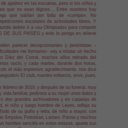
e ajedrez en las escuelas, pero si los niños y
les que no sean dignos… Entre nosotros hay
ego que sabían por falta de «campo». No
peticiones escolares de actividades libres. Y
undo deben ir a «su Olimpiada» para competir
 SUS PAÍSES y esto lo pongo en relieve
eden parecer decepcionantes y pesimistas –
ficultades me formaron– voy a relatar un hecho
ús Díez del Corral, muchos años retirado del
emos socio, y cada martes, durante dos horas,
 con el más expresivo agradecimiento, nos dice
seguido!» El club, nuestro esfuerzo, sirve, pues,
e febrero de 2010, y después de su funeral, muy
y vida familiar, pedimos a su mujer unos datos y
 En dos grandes archivadores y en carpetas de
d, el niño y luego hombre de Leyes, refleja su
odo de su puño y letra, de niño a mayor, con
mo Smyslov, Petrosian, Larsen, Panno y muchos
un hombre sencillo en estos retazos, aparte sus