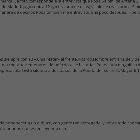
amarca! La foto corresponde a la entrevista que Rosa Salom, de Antena 3, 
na de Madrid. Jugó contra 12 (yo era uno de ellos) y solo se realizaron 15
manera de decirlo). Rosa también me entrevistó a mí poco después…, pero
lles siempre con su «Alma Mater» al frente,Ricardo.Hombre entrañable y de
to a contarte centenares de anécdotas e historias.Posee una magnífica bi
spectacular!.Está situado a dos pasos de la Puerta del Sol en C/Mayor,6,
ría pertenecer a un club así, con gente tan entregada, y sobre todo con t
aficionados que estén leyendo esto.