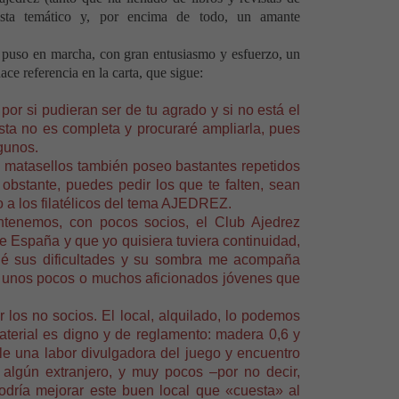
elista temático y, por encima de todo, un amante
 puso en marcha, con gran entusiasmo y esfuerzo, un
ace referencia en la carta, que sigue:
 por si pudieran ser de tu agrado y si no está el
ista no es completa y procuraré ampliarla, pues
lgunos.
atasellos también poseo bastantes repetidos
 obstante, puedes pedir los que te falten, sean
 a los filatélicos del tema AJEDREZ.
tenemos, con pocos socios, el Club Ajedrez
de España y que yo quisiera tuviera continuidad,
Sé sus dificultades y su sombra me acompaña
 unos pocos o muchos aficionados jóvenes que
los no socios. El local, alquilado, lo podemos
material es digno y de reglamento: madera 0,6 y
e una labor divulgadora del juego y encuentro
y algún extranjero, y muy pocos –por no decir,
dría mejorar este buen local que «cuesta» al