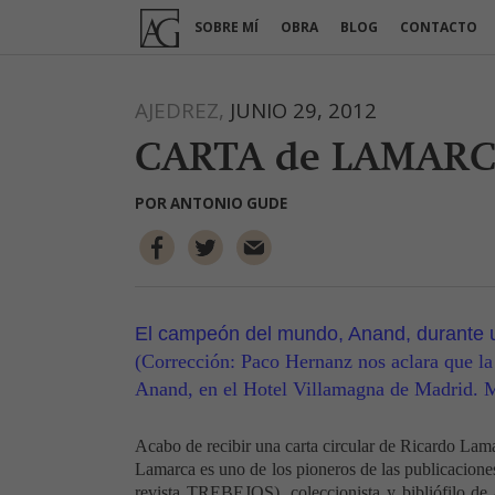
Ir
SOBRE MÍ
OBRA
BLOG
CONTACTO
al
contenido
AJEDREZ,
JUNIO 29, 2012
CARTA de LAMAR
POR
ANTONIO GUDE
El campeón del mundo, Anand, durante u
(Corrección: Paco Hernanz nos aclara que la
Anand, en el Hotel Villamagna de Madrid. M
Acabo de recibir una carta circular de Ricardo Lam
Lamarca es uno de los pioneros de las publicaciones 
revista TREBEJOS), coleccionista y bibliófilo de a