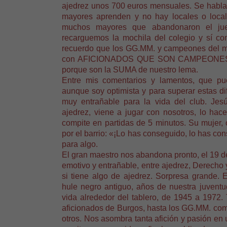
ajedrez unos 700 euros mensuales. Se habla d
mayores aprenden y no hay locales o loca
muchos mayores que abandonaron el ju
recarguemos la mochila del colegio y sí com
recuerdo que los GG.MM. y campeones del m
con AFICIONADOS QUE SON CAMPEONES DE
porque son
la SUMA
de nuestro lema.
Entre mis comentarios y lamentos, que pu
aunque soy optimista y para superar estas di
muy entrañable para la vida del club. Jes
ajedrez, viene a jugar con nosotros, lo hac
compite en partidas de 5 minutos. Su mujer,
por el barrio: «¡Lo has conseguido, lo has con
para algo.
El gran maestro nos abandona pronto, el 19 d
emotivo y entrañable, entre ajedrez, Derecho 
si tiene algo de ajedrez. Sorpresa grande.
hule negro antiguo, años de nuestra juventu
vida alrededor del tablero, de
1945 a
1972. T
aficionados de Burgos, hasta los GG.MM. co
otros. Nos asombra tanta afición y pasión en 