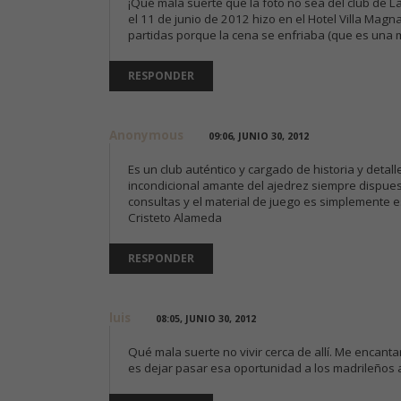
¡Qué mala suerte que la foto no sea del club de L
el 11 de junio de 2012 hizo en el Hotel Villa Mag
partidas porque la cena se enfriaba (que es una 
RESPONDER
Anonymous
09:06, JUNIO 30, 2012
Es un club auténtico y cargado de historia y deta
incondicional amante del ajedrez siempre dispues
consultas y el material de juego es simplemente e
Cristeto Alameda
RESPONDER
luis
08:05, JUNIO 30, 2012
Qué mala suerte no vivir cerca de allí. Me encanta
es dejar pasar esa oportunidad a los madrileños 