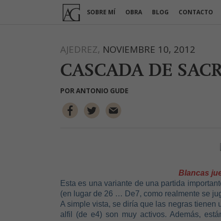
Ir
SOBRE MÍ
OBRA
BLOG
CONTACTO
al
contenido
AJEDREZ,
NOVIEMBRE 10, 2012
CASCADA DE SACR
POR
ANTONIO GUDE
Blancas ju
Esta es una variante de una partida importan
(en lugar de 26 … De7, como realmente se jug
A simple vista, se diría que las negras tiene
alfil (de e4) son muy activos. Además, est