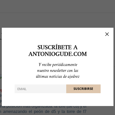
IFICIOS
SUSCRÍBETE A
ANTONIOGUDE.COM
Y recibe periódicamente
nuestro newsletter con las
últimas noticias de ajedrez
egan y ganan
te, si las negras hubiesen jugado aquí 26 … Cf6
ó).
n una posición más
organizada:
la tore (de c8) y el
án amenazando el peón de d5 y la torre de f7