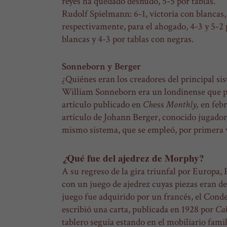
reyes ha quedado desnudo, 5-5 por tablas.
Rudolf Spielmann: 6-1, victoria con blancas, 
respectivamente, para el ahogado, 4-3 y 5-2 
blancas y 4-3 por tablas con negras.
Sonneborn y Berger
¿Quiénes eran los creadores del principal s
William Sonneborn era un londinense que 
artículo publicado en
Ch
ess
Monthly,
en feb
artículo de Johann Berger, conocido jugador 
mismo sistema, que se empleó, por primera v
¿
Qué fue del ajedrez de Morphy?
A su regreso de la gira triunfal por Europa
con un juego de ajedrez cuyas piezas eran de
juego fue adquirido por un francés, el Cond
escribió una carta, publicada en 1928 por
Cah
tablero seguía estando en el mobiliario fam