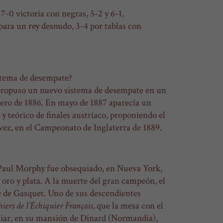
7-0 victoria con negras, 5-2 y 6-1,
para un rey desnudo, 3-4 por tablas con
istema de desempate?
propuso un nuevo sistema de desempate en un
rero de 1886. En mayo de 1887 aparecía un
y teórico de finales austríaco, proponiendo el
ez, en el Campeonato de Inglaterra de 1889.
, Paul Morphy fue obsequiado, en Nueva York,
 oro y plata. A la muerte del gran campeón, el
e de Gasquet. Uno de sus descendientes
iers de l’Échiquier Français
, que la mesa con el
iliar, en su mansión de Dinard (Normandía),