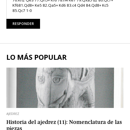
Kf681.Qd8+ Ke5 82.Qa5+ Kd6 83.c4 Qd4 84.Qd8+ Kc5
85.Qc7 1-0
RESPONDER
LO MÁS POPULAR
AJEDREZ
Historia del ajedrez (11): Nomenclatura de las
piezas