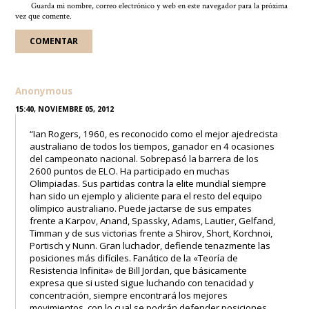
Guarda mi nombre, correo electrónico y web en este navegador para la próxima
vez que comente.
Anonymous
15:40, NOVIEMBRE 05, 2012
“Ian Rogers, 1960, es reconocido como el mejor ajedrecista
australiano de todos los tiempos, ganador en 4 ocasiones
del campeonato nacional. Sobrepasó la barrera de los
2600 puntos de ELO. Ha participado en muchas
Olimpiadas. Sus partidas contra la elite mundial siempre
han sido un ejemplo y aliciente para el resto del equipo
olímpico australiano. Puede jactarse de sus empates
frente a Karpov, Anand, Spassky, Adams, Lautier, Gelfand,
Timman y de sus victorias frente a Shirov, Short, Korchnoi,
Portisch y Nunn. Gran luchador, defiende tenazmente las
posiciones más difíciles. Fanático de la «Teoría de
Resistencia Infinita» de Bill Jordan, que básicamente
expresa que si usted sigue luchando con tenacidad y
concentración, siempre encontrará los mejores
movimientos, con lo cual se podrán defender posiciones