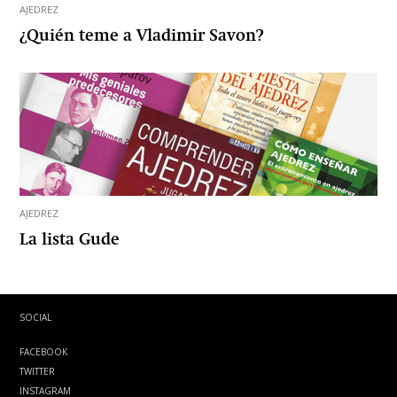
AJEDREZ
¿Quién teme a Vladimir Savon?
AJEDREZ
La lista Gude
SOCIAL
FACEBOOK
TWITTER
INSTAGRAM