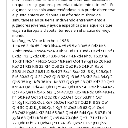
en que otros jugadores perderían totalmente el interés. En
algunos casos sólo «manteniéndose allí» puede obtenerse
el punto entero en disputa. Ha ofrecido multitud de
simultáneas en su tierra, incluyendo entrenamiento a
jugadores jóvenes, y ayuda específica para aquellos que
viajan a Europa a disputar torneos en el circuito del viejo
mundo.
Ian Rogers-Viktor Korchnoi-1986
1.e4 e6 2.d4 d5 3.Nc3 Bb4 4.e5 c5 5.a3 Ba5 6.Bd2 Nc6
7.Nb5 Nxd4 8.Nxd4 cxd4 9.Bb5+ Bd7 10.Bxd7+ Kxd711.Nf3
Bxd2+ 12.Qxd2 Qb6 13.0-0 Ne7 14.Nxd4 Rhc8 15.c3 h6
16.Kh1 Nc6 17.Nxc6 Qxc6 18.Rae1 Qc4 19.Kg1a5 20.Re3
Ke7 21.Rf3 Kf8 22.Rf4 Qb3 23.Qe2 Ra6 24.Rd1 Rac6
25.Rfd4 Qa2 26.R1d2 Rc4 27.Rxc4 Rxc428.f3 Kg8 29.Qd1
Rc6 30.h3 Qc4 31.Qe2 Qb3 32.Qe3 b6 33.Kh2 Rc4 34.Qf2
Qb5 35.Kg1 Kf8 36.Kh1 Ke837.Qg3 g5 38.Qf2 Kd7 39.Qe3
Kc6 40.Qd3 Rf4 41.Qb1 Qc5 42.Qd1 Kb7 43.Re2 h5 44.Rd2
Qc7 45.Qe1 Rf546.Re2 Qc4 47.Kg1 Kc6 48.Rd2 Qf4 49.Re2
h4 50.Re3 Qc4 51.Qd2 Kb7 52.Qe1 Qc7 53.Kh1 Qc4
54.Kg1 Kc755.Qd2 Kd7 56.Qe1 Ke7 57.Qd2 Kf8 58.Qe1
Qf4 59.Qd2 Kg8 60.Qe1 Kg7 61.Qd2 b5 62.Qe1 Qc4
63.Qd2 Kg664.Kf2 Rf4 65.Rd3 Qe4 66.Rd4 Qxe5 67.Rxf4
gxf4 68.Qd3+ Kf6 69.Qxb5 d4 70.Qb6 Qe3+ 71.Kf1 d3
72.Qd8+Kf5 73.Qxh4 Qc1+ 74.Kf2 Qxb2+ 75.Kg1 Qb6+
76.Kh2 Qe3 77.Qh5+ Kf6 78.h4 Ke7 79.Qxa5 d2 80.Qc7+