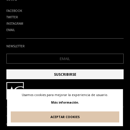
FACEBOOK
TWITTER
INSTAGRAM
EMAIL
NEWSLETTER
Usamos cookies para mejorar la experiencia de usuario.
Más información.
ACEPTAR COOKIES
TÉRMINOS DE USO
POLÍTICA DE PRIVACIDAD
POLÍTICA DE COOKIES
© ANTONIO GUDE. TODOS LOS DERECHOS RESERVADOS
DISEÑO Y DESARROLLO POR
IDEARTE