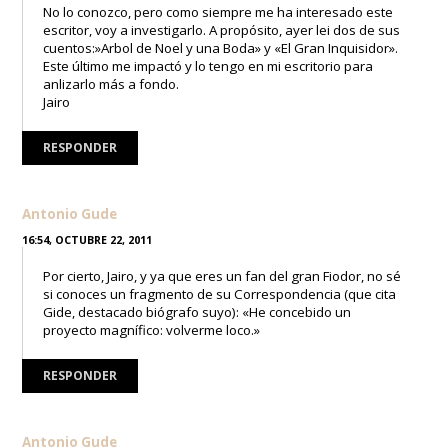
No lo conozco, pero como siempre me ha interesado este
escritor, voy a investigarlo. A propósito, ayer lei dos de sus
cuentos:»Arbol de Noel y una Boda» y «El Gran Inquisidor».
Este último me impactó y lo tengo en mi escritorio para
anlizarlo más a fondo.
Jairo
RESPONDER
Antonio Gude
16:54, OCTUBRE 22, 2011
Por cierto, Jairo, y ya que eres un fan del gran Fiodor, no sé
si conoces un fragmento de su Correspondencia (que cita
Gide, destacado biógrafo suyo): «He concebido un
proyecto magnífico: volverme loco.»
RESPONDER
Antonio Gude