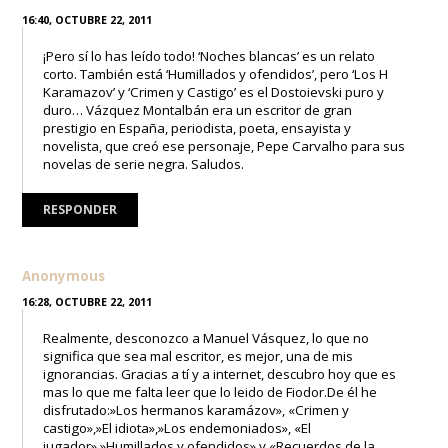
16:40, OCTUBRE 22, 2011
¡Pero sí lo has leído todo! ‘Noches blancas’ es un relato
corto. También está ‘Humillados y ofendidos’, pero ‘Los H
Karamazov’ y ‘Crimen y Castigo’ es el Dostoievski puro y
duro… Vázquez Montalbán era un escritor de gran
prestigio en España, periodista, poeta, ensayista y
novelista, que creó ese personaje, Pepe Carvalho para sus
novelas de serie negra. Saludos.
RESPONDER
Anonymous
16:28, OCTUBRE 22, 2011
Realmente, desconozco a Manuel Vásquez, lo que no
significa que sea mal escritor, es mejor, una de mis
ignorancias. Gracias a tí y a internet, descubro hoy que es
mas lo que me falta leer que lo leido de Fiodor.De él he
disfrutado:»Los hermanos karamázov», «Crimen y
castigo»,»El idiota»,»Los endemoniados», «El
jugador»,»Humillados y ofendidos» y «Recuerdos de la