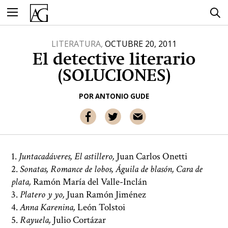
Ir
al
contenido
LITERATURA,
OCTUBRE 20, 2011
El detective literario
(SOLUCIONES)
POR
ANTONIO GUDE
1.
Juntacadáveres, El astillero,
Juan Carlos Onetti
2.
Sonatas, Romance de lobos, Águila de blasón, Cara de
plata,
Ramón María del Valle-Inclán
3.
Platero y yo,
Juan Ramón Jiménez
4.
Anna Karenina,
León Tolstoi
5.
Rayuela,
Julio Cortázar