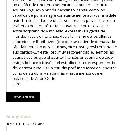
no es fácil de retener o penetrar a la primera lectura».
Apunta Vogüe:No brinda descanso, cansa, como los
caballos de pura sangre constantemente activos; añádale
usted la necesidad de ubicarse… resulta para el lector un
esfuerzo de atención… un cansancio moral…». Y Gide,
entre sorprendido y molesto, expresa: «La gente de
mundo, hace treinta años, decía lo mismo de los últimos
cuartetos de Beethoven («Lo que se entiende demasiado
rápidamente, no dura mucho», dice Dostoyevski en una de
sus cartas)».En este libro, muy recomendable, leemos las
causas sutiles que el escritor francés encuentra de todo
esto, y lo hace a través del estudio de la correspondencia
del escritor ruso. Es un estudio profundo tanto del escritor
como de su obra, y nada más y nada menos que en
palabras de André Gide.
Jairo
RESPONDER
Anonymous
16:13, OCTUBRE 23, 2011