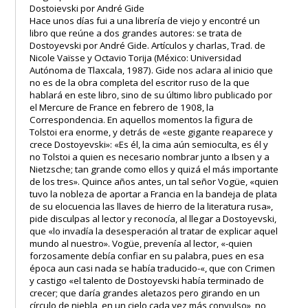
Dostoievski por André Gide
Hace unos días fui a una librería de viejo y encontré un
libro que reúne a dos grandes autores: se trata de
Dostoyevski por André Gide. Artículos y charlas, Trad. de
Nicole Vaïsse y Octavio Torija (México: Universidad
Autónoma de Tlaxcala, 1987). Gide nos aclara al inicio que
no es de la obra completa del escritor ruso de la que
hablará en este libro, sino de su último libro publicado por
el Mercure de France en febrero de 1908, la
Correspondencia. En aquellos momentos la figura de
Tolstoi era enorme, y detrás de «este gigante reaparece y
crece Dostoyevski»: «Es él, la cima aún semioculta, es él y
no Tolstoi a quien es necesario nombrar junto a Ibsen y a
Nietzsche; tan grande como ellos y quizá el más importante
de los tres». Quince años antes, un tal señor Vogüe, «quien
tuvo la nobleza de aportar a Francia en la bandeja de plata
de su elocuencia las llaves de hierro de la literatura rusa»,
pide disculpas al lector y reconocía, al llegar a Dostoyevski,
que «lo invadía la desesperación al tratar de explicar aquel
mundo al nuestro». Vogüe, prevenía al lector, «-quien
forzosamente debía confiar en su palabra, pues en esa
época aun casi nada se había traducido-«, que con Crimen
y castigo «el talento de Dostoyevski había terminado de
crecer; que daría grandes aletazos pero girando en un
círculo de niebla, en un cielo cada vez más convulso», no