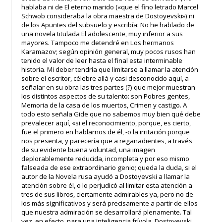
hablaba ni de El eterno marido («que el fino letrado Marcel
Schwob consideraba la obra maestra de Dostoyevski») ni
de los Apuntes del subsuelo y escribía: No he hablado de
una novela titulada El adolescente, muy inferior a sus
mayores. Tampoco me detendré en Los hermanos
Karamazov; según opinión general, muy pocos rusos han
tenido el valor de leer hasta el final esta interminable
historia. Mi deber tendría que limitarse a llamar la atención
sobre el escritor, célebre allá y casi desconocido aquí, a
señalar en su obra las tres partes (?) que mejor muestran
los distintos aspectos de su talento: son Pobres gentes,
Memoria de la casa de los muertos, Crimen y castigo. A
todo esto señala Gide que no sabemos muy bien qué debe
prevalecer aquí, «si el reconocimiento, porque, es cierto,
fue el primero en hablarnos de él, -o la irritación porque
nos presenta, y parecería que a regañadientes, a través
de su evidente buena voluntad, una imagen
deplorablemente reducida, incompleta y por eso mismo
falseada de ese extraordinario genio; queda la duda, si el
autor de la Novela rusa ayudó a Dostoyevski a llamar la
atención sobre él, o lo perjudicó al limitar esta atención a
tres de sus libros, ciertamente admirables ya, pero no de
los más significativos y será precisamente a partir de ellos
que nuestra admiración se desarrollará plenamente. Tal
vez, en efecto, para una inteligencia frívola, Dostoyevski