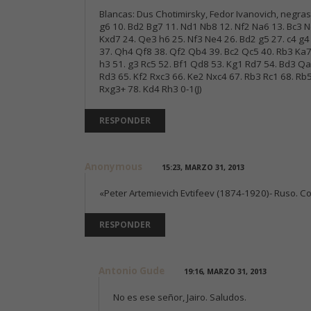
Blancas: Dus Chotimirsky, Fedor Ivanovich, negras:
g6 10. Bd2 Bg7 11. Nd1 Nb8 12. Nf2 Na6 13. Bc3 N
Kxd7 24. Qe3 h6 25. Nf3 Ne4 26. Bd2 g5 27. c4 g
37. Qh4 Qf8 38. Qf2 Qb4 39. Bc2 Qc5 40. Rb3 Ka7
h3 51. g3 Rc5 52. Bf1 Qd8 53. Kg1 Rd7 54. Bd3 Qa
Rd3 65. Kf2 Rxc3 66. Ke2 Nxc4 67. Rb3 Rc1 68. Rb
Rxg3+ 78. Kd4 Rh3 0-1(J)
RESPONDER
Anonymous
15:23, MARZO 31, 2013
«Peter Artemievich Evtifeev (1874-1920)- Ruso. C
RESPONDER
Antonio Gude
19:16, MARZO 31, 2013
No es ese señor, Jairo. Saludos.