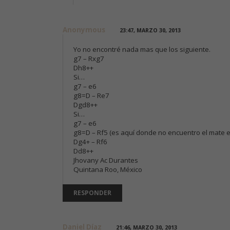
Anonymous
23:47, MARZO 30, 2013
Yo no encontré nada mas que los siguiente.
g7 – Rxg7
Dh8++
Si…
g7 – e6
g8=D – Re7
Dgd8++
Si…
g7 – e6
g8=D – Rf5 (es aquí donde no encuentro el mate e
Dg4+ – Rf6
Dd8++
Jhovany Ac Durantes
Quintana Roo, México
RESPONDER
Daniel Díaz
21:46, MARZO 30, 2013