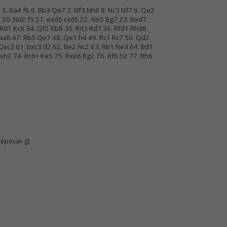
6 5. Ba4 f6 6. Bb3 Qe7 7. Nf3 Nh6 8. Nc3 Nf7 9. Qe2
 20. Nd2 f5 21. exd5 cxd5 22. Ne5 Bg7 23. Nxd7
 Rd1 Kc8 34. Qf2 Kb8 35. Rd3 Rd7 36. Rfd1 Rhd8
Na6 47. Rb5 Qe7 48. Qe1 h4 49. Rc1 Rc7 50. Qd2
Qxc3 61. bxc3 d2 62. Be2 Nc2 63. Rb1 Ne3 64. Bd1
xh2 74. Rc6+ Ka5 75. Rxe6 Rg2 76. Rf6 h2 77. Rh6
época» (J)