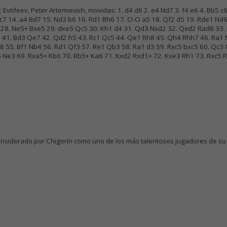
 Evtifeev, Peter Artemievich, movidas: 1. d4 d6 2. e4 Nd7 3. f4 e6 4. Bb5 c
c7 14. a4 Bd7 15. Nd3 b6 16. Rd1 Bh6 17. O-O a5 18. Qf2 d5 19. Rde1 Nd6
4 28. Ne5+ Bxe5 29. dxe5 Qc5 30. Kh1 d4 31. Qd3 Nxd2 32. Qxd2 Rad8 33.
 41. Bd3 Qe7 42. Qd2 h5 43. Rc1 Qc5 44. Qe1 Rh8 45. Qh4 Rhh7 46. Ra1 
8 55. Bf1 Nb4 56. Rd1 Qf3 57. Re1 Qb3 58. Ra1 d3 59. Rxc5 bxc5 60. Qc3 
5 Ne3 69. Rxa5+ Kb6 70. Rb5+ Ka6 71. Kxd2 Rxd1+ 72. Kxe3 Rh1 73. Rxc5 R
onsiderado por Chigorín como uno de los más talentosos jugadores de su 