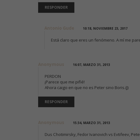
RESPONDER
Antonio Gude
10:18, NOVIEMBRE 23, 2017
Está claro que eres un fenómeno. A mí me par
Anonymous
16:07, MARZO 31, 2013
PERDON
¡Parece que me pifié!
Ahora caigo en que no es Peter sino Boris.(J)
RESPONDER
Anonymous
15:34, MARZO 31, 2013
Dus Chotimirsky, Fedor Ivanovich vs Evtifeev, Pet