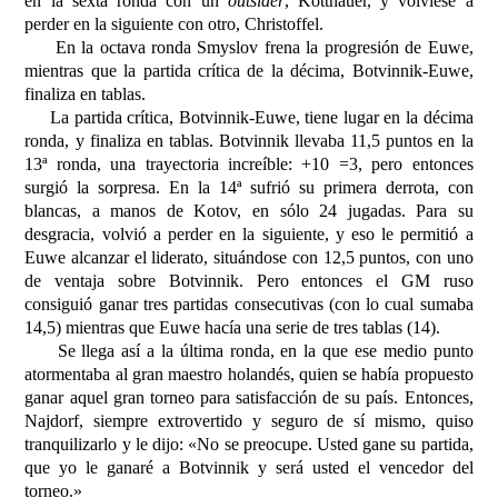
en la sexta ronda con un
outsider
, Kottnauer, y volviese a
perder en la siguiente con otro, Christoffel.
En la octava ronda Smyslov frena la progresión de Euwe,
mientras que la partida crítica de la décima, Botvinnik-Euwe,
finaliza en tablas.
La partida crítica, Botvinnik-Euwe, tiene lugar en la décima
ronda, y finaliza en tablas. Botvinnik llevaba 11,5 puntos en la
13ª ronda, una trayectoria increíble: +10 =3, pero entonces
surgió la sorpresa. En la 14ª sufrió su primera derrota, con
blancas, a manos de Kotov, en sólo 24 jugadas. Para su
desgracia, volvió a perder en la siguiente, y eso le permitió a
Euwe alcanzar el liderato, situándose con 12,5 puntos, con uno
de ventaja sobre Botvinnik. Pero entonces el GM ruso
consiguió ganar tres partidas consecutivas (con lo cual sumaba
14,5) mientras que Euwe hacía una serie de tres tablas (14).
Se llega así a la última ronda, en la que ese medio punto
atormentaba al gran maestro holandés, quien se había propuesto
ganar aquel gran torneo para satisfacción de su país. Entonces,
Najdorf, siempre extrovertido y seguro de sí mismo, quiso
tranquilizarlo y le dijo: «No se preocupe. Usted gane su partida,
que yo le ganaré a Botvinnik y será usted el vencedor del
torneo.»