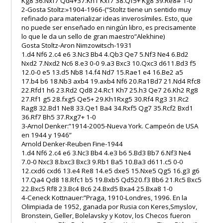
Kg8 36.Nxf7 Qd4+37.Kh1 Kxf7 38.Qf5+ Kg8 39.Re8# 1-0
2-Gosta Stoltz:»1904-1966-(“Stoltz tiene un sentido muy
refinado para materializar ideas inverosímiles. Esto, que
no puede ser enseñado en ningún libro, es precisamente
lo que le da un sello de gran maestro”Alekhine)
Gosta Stoltz-Aron Nimzowitsch-1931
1.d4 Nf6 2.c4 e6 3.Nc3 Bb4 4.Qb3 Qe7 5.Nf3 Ne4 6.Bd2
Nxd2 7.Nxd2 Nc6 8.e3 0-0 9.a3 Bxc3 10.Qxc3 d611.Bd3 f5
12.0-0 e5 13.d5 Nb8 14.f4 Nd7 15.Rae1 e4 16.Be2 a5
17.b4 b6 18.Nb3 axb4 19.axb4 Nf6 20.Ra1Bd7 21.Nd4 Rfc8
22.Rfd1 h6 23.Rd2 Qd8 24.Rc1 Kh7 25.h3 Qe7 26.Kh2 Rg8
27.Rf1 g5 28.fxg5 Qe5+ 29.Kh1Rxg5 30.Rf4 Rg3 31.Rc2
Rag8 32.Bd1 Ne8 33.Qe1 Ba4 34.Rxf5 Qg7 35.Rcf2 Bxd1
36.Rf7 Bh5 37.Rxg7+ 1-0
3-Arnol Denker:”1914-2005-Nueva York. Campeón de USA
en 1944 y 1946”
Arnold Denker-Reuben Fine-1944
1.d4 Nf6 2.c4 e6 3.Nc3 Bb4 4.e3 b6 5.Bd3 Bb7 6.Nf3 Ne4
7.0-0 Nxc3 8.bxc3 Bxc3 9.Rb1 Ba5 10.Ba3 d611.c5 0-0
12.cxd6 cxd6 13.e4 Re8 14.e5 dxe5 15.Nxe5 Qg5 16.g3 g6
17.Qa4 Qd8 18.Rfc1 b5 19.Bxb5 Qd520.f3 Bb6 21.Rc5 Bxc5
22.Bxc5 Rf8 23.Bc4 Bc6 24.Bxd5 Bxa4 25.Bxa8 1-0
4-Ceneck Kottnauer:”Praga, 1910-Londres, 1996. En la
Olimpiada de 1952, ganada por Rusia con Keres,Smyslov,
Bronstein, Geller, Bolelavsky y Kotov, los Checos fueron