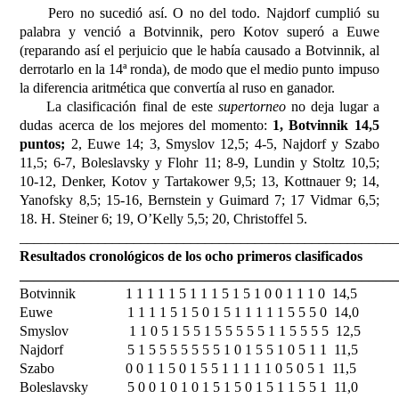
Pero no sucedió así. O no del todo. Najdorf cumplió su
palabra y venció a Botvinnik, pero Kotov superó a Euwe
(reparando así el perjuicio que le había causado a Botvinnik, al
derrotarlo en la 14ª ronda), de modo que el medio punto impuso
la diferencia aritmética que convertía al ruso en ganador.
La clasificación final de este
supertorneo
no deja lugar a
dudas acerca de los mejores del momento:
1, Botvinnik 14,5
puntos;
2, Euwe 14; 3, Smyslov 12,5; 4-5, Najdorf y Szabo
11,5; 6-7, Boleslavsky y Flohr 11; 8-9, Lundin y Stoltz 10,5;
10-12, Denker, Kotov y Tartakower 9,5; 13, Kottnauer 9; 14,
Yanofsky 8,5; 15-16, Bernstein y Guimard 7; 17 Vidmar 6,5;
18. H. Steiner 6; 19, O’Kelly 5,5; 20, Christoffel 5.
_____________________________________________________
Resultados cronológicos de los ocho primeros clasificados
_____________________________________________________
Botvinnik
1 1 1 1 1 5 1 1 1 5 1 5 1 0 0 1 1 1 0
14,5
Euwe
1 1 1 1 5 1 5 0 1 5 1 1 1 1 1 5 5 5 0
14,0
Smyslov
1 1 0 5 1 5 5 1 5 5 5 5 5 1 1 5 5 5 5
12,5
Najdorf
5 1 5 5 5 5 5 5 5 1 0 1 5 5 1 0 5 1 1
11,5
Szabo
0 0 1 1 5 0 1 5 5 1 1 1 1 1 0 5 0 5 1
11,5
Boleslavsky
5 0 0 1 0 1 0 1 5 1 5 0 1 5 1 1 5 5 1
11,0