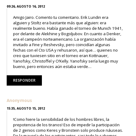
09:26, AGOSTO 16, 2012
Amigo Jairo. Comento tu comentario. Erik Lundin era
alguien y Stoltz era bastante más que alguien: era
realmente bueno. Había ganado el torneo de Munich 1941,
por delante de Alekhine y Bogoljubov. En cuanto a Denker,
era el campeón norteamericano. La organización había
invitado a Fine y Reshevsky, pero coincidían algunas
fechas con el Cto USA y rehusaron, así que… quienes no
creo que tuviesen sitio en el torneo eran Kottnauer,
Yanofsky, Christoffel y O’Kelly. Yanofsky sería luego muy
bueno, pero entonces aún estaba verde…
RESPONDER
Anonymous
15:35, AGOSTO 15, 2012
!Como hiere la sensibilidad de los hombres libres, la
prepotencia de los tiranos! Eso de impedir la participación
de 2 genios como Keres y Bronstein solo produce náuseas.
De la mayoría de los participantes, casi todo lo sabemos.