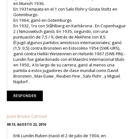
en Munich 1936.
En 1931empata en el 1 con Salo Flohr y Gösta Stoltz en
Gotemburgo.
En 1964, ganó en Gotemburgo
En 1932, 1ro con Ståhlberg en Karlskrona . En Copenhague
2 ( Nimzowitsch ganó). En 1935, segundo, con una
puntuación de 7,5 / 9, detrás de Alekhine con 8,5.
Él jugó algunos partidos amistosos internacionales; ganó
(1,5: 0,5) contra Bronstein en Estocolmo 1954 (SWE-URS),
ganó contra Heikki Westerinen en Helsinki 1967 (SWE-FIN).-
Lundin fue galardonado con el Maestro Internacional título
en 1950,. A lo largo de su carrera, ganó al menos una
partida a estos jugadores de clase mundial como David
Bronstein , Max Euwe , Reuben Fine , Salo Flohr , y Miguel
Najdorf .
RESPONDER
Juan Bruno Carciofi
08:13, AGOSTO 22, 2016
Erik Lundin Ruben (nació el 2 de julio de 1904, en