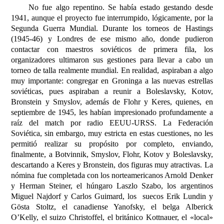
No fue algo repentino. Se había estado gestando desde
1941, aunque el proyecto fue interrumpido, lógicamente, por
la
Segunda Guerra
Mundial. Durante los torneos de Hastings
(1945-46) y Londres de ese mismo año, donde pudieron
contactar con maestros soviéticos de primera fila, los
organizadores ultimaron sus gestiones para llevar a cabo un
torneo de talla realmente mundial. En realidad, aspiraban a algo
muy importante: congregar en Groninga a las nuevas estrellas
soviéticas, pues aspiraban a reunir a Boleslavsky, Kotov,
Bronstein y Smyslov, además de Flohr y Keres, quienes, en
septiembre de 1945, les habían impresionado profundamente a
raíz del match por radio EEUU-URSS.
La Federación
Soviética
, sin embargo, muy estricta en estas cuestiones, no les
permitió realizar su propósito por completo, enviando,
finalmente, a Botvinnik, Smyslov, Flohr, Kotov y Boleslavsky,
descartando a Keres y Bronstein, dos figuras muy atractivas. La
nómina fue completada con los norteamericanos Arnold Denker
y Herman Steiner, el húngaro Laszlo Szabo, los argentinos
Miguel Najdorf y Carlos Guimard, los
suecos Erik Lundin y
Gösta Stoltz, el canadiense Yanofsky, el belga Alberick
O’Kelly, el suizo Christoffel, el británico Kottnauer, el «local»