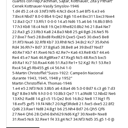
cuartos con Filip,Pachman, Sajtar, Kottnauer, Zita y Pithart”
Cenek Kottnauer-Vasily Smyslov-1946
1.d4 d5 2.c4 c6 3.Nf3 Nf6 4.Nc3 dxc4 5.a4 Bf5 6.e3 e6
7.Bxc4 Nbd7 8.0-0 Bb4 9.Qe2 Bg6 10.e4 Bxc311.bxc3 Nxe4
12.Ba3 Qc7 13.Rfc1 0-0-0 14.a5 Nd6 15.a6 b6 16.Bb3 Bh5
17.h3 Kb8 18.c4 Nc8 19.Qe3 Rhe820.Bb2 h6 21.Ba4 Ne7
22.Ra3 g5 23.Rb3 Ka8 24.Ba3 Nb8 25.g4 Bg6 26.Ne5 f6
27.Bxe7 fxe5 28.Bxd8 Rxd829.Qxe5 Qxe5 30.dxe5 Be8
31.Rf3 Nxa6 32.Rf8 Kb7 33.Rh8 Nc5 34.Bc2 Kc7 35.Rxh6
Rd4 36.Rh7+ Bd7 37.Bg6a5 38.Be8 a4 39.Bxd7 Nxd7
40.Re7 Kb7 41.Rxe6 Nc5 42.Re7+ Ka6 43.Re8 Kb7 44.e6
Re4 45.e7 Na6 46.Rg8Rxe7 47.Rxg5 Nc5 48.Rxc5 bxc5
49.Ra1 Kc7 50.Rxa4 Kd6 51.Ra3 Re1+ 52.Kg2 Rc1 53.Re3
Rxc4 54.g5 Rb455.g6 c4 56.h4 1-0
5-Martin Christoffel:”Suizo-1922: Campeón Nacional
durante 1943, 1945, 1948 y 1952”
Martin Christoffel-A. Thomas-1946
1.e4 e5 2.Nf3 Nc6 3.Bb5 a6 4.Ba4 d6 5.0-0 Bd7 6.c3 g6 7.d3
Bg7 8.Be3 Nf6 9.h3 0-0 10.Bb3 Qe7 11.a3Nd8 12.Nbd2 Ne6
13.Kh2 Rad8 14.g3 c5 15.Qe2 Bc6 16.Bc2 Ne8 17.Ng1 f5
18.exf5 gxf5 19.f4 N8c7 20.Ngf3Rde8 21.fxe5 dxe5 22.Bf2
Qd6 23.Rae1 Nd8 24.Bg1 b6 25.Nh4 Bd7 26.Qh5 Qf6
27.Ne4 Qh6 28.Qxh6 Bxh629.Nd6 Kg7 30.Nxe8+ Nxe8
31.Rxe5 Nc6 32.Ree1 f4 33.g4 Nc7 34.Nf3 Nd5 35.g5 1-0 (J)