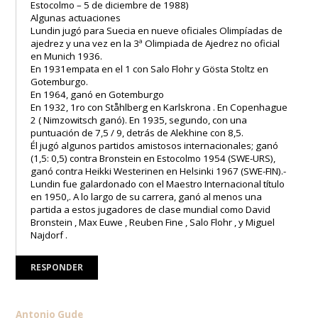
Estocolmo – 5 de diciembre de 1988)
Algunas actuaciones
Lundin jugó para Suecia en nueve oficiales Olimpíadas de
ajedrez y una vez en la 3ª Olimpiada de Ajedrez no oficial
en Munich 1936.
En 1931empata en el 1 con Salo Flohr y Gösta Stoltz en
Gotemburgo.
En 1964, ganó en Gotemburgo
En 1932, 1ro con Ståhlberg en Karlskrona . En Copenhague
2 ( Nimzowitsch ganó). En 1935, segundo, con una
puntuación de 7,5 / 9, detrás de Alekhine con 8,5.
Él jugó algunos partidos amistosos internacionales; ganó
(1,5: 0,5) contra Bronstein en Estocolmo 1954 (SWE-URS),
ganó contra Heikki Westerinen en Helsinki 1967 (SWE-FIN).-
Lundin fue galardonado con el Maestro Internacional título
en 1950,. A lo largo de su carrera, ganó al menos una
partida a estos jugadores de clase mundial como David
Bronstein , Max Euwe , Reuben Fine , Salo Flohr , y Miguel
Najdorf .
RESPONDER
Antonio Gude