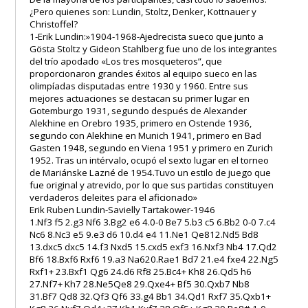
¿Pero quienes son: Lundin, Stoltz, Denker, Kottnauer y
Christoffel?
1-Erik Lundin:»1904-1968-Ajedrecista sueco que junto a
Gösta Stoltz y Gideon Stahlberg fue uno de los integrantes
del trío apodado «Los tres mosqueteros”, que
proporcionaron grandes éxitos al equipo sueco en las
olimpíadas disputadas entre 1930 y 1960. Entre sus
mejores actuaciones se destacan su primer lugar en
Gotemburgo 1931, segundo después de Alexander
Alekhine en Orebro 1935, primero en Ostende 1936,
segundo con Alekhine en Munich 1941, primero en Bad
Gasten 1948, segundo en Viena 1951 y primero en Zurich
1952. Tras un intérvalo, ocupó el sexto lugar en el torneo
de Mariánske Lazné de 1954.Tuvo un estilo de juego que
fue original y atrevido, por lo que sus partidas constituyen
verdaderos deleites para el aficionado»
Erik Ruben Lundin-Savielly Tartakower-1946
1.Nf3 f5 2.g3 Nf6 3.Bg2 e6 4.0-0 Be7 5.b3 c5 6.Bb2 0-0 7.c4
Nc6 8.Nc3 e5 9.e3 d6 10.d4 e4 11.Ne1 Qe812.Nd5 Bd8
13.dxc5 dxc5 14.f3 Nxd5 15.cxd5 exf3 16.Nxf3 Nb4 17.Qd2
Bf6 18.Bxf6 Rxf6 19.a3 Na620.Rae1 Bd7 21.e4 fxe4 22.Ng5
Rxf1+ 23.Bxf1 Qg6 24.d6 Rf8 25.Bc4+ Kh8 26.Qd5 h6
27.Nf7+ Kh7 28.Ne5Qe8 29.Qxe4+ Bf5 30.Qxb7 Nb8
31.Bf7 Qd8 32.Qf3 Qf6 33.g4 Bb1 34.Qd1 Rxf7 35.Qxb1+