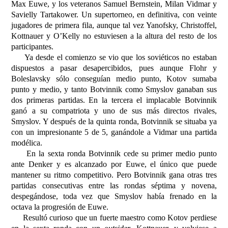
Max Euwe, y los veteranos Samuel Bernstein, Milan Vidmar y
Savielly Tartakower. Un supertorneo, en definitiva, con veinte
jugadores de primera fila, aunque tal vez Yanofsky, Christoffel,
Kottnauer y O’Kelly no estuviesen a la altura del resto de los
participantes.
Ya desde el comienzo se vio que los soviéticos no estaban
dispuestos a pasar desapercibidos, pues aunque Flohr y
Boleslavsky sólo conseguían medio punto, Kotov sumaba
punto y medio, y tanto Botvinnik como Smyslov ganaban sus
dos primeras partidas. En la tercera el implacable Botvinnik
ganó a su compatriota y uno de sus más directos rivales,
Smyslov. Y después de la quinta ronda, Botvinnik se situaba ya
con un impresionante 5 de 5, ganándole a Vidmar una partida
modélica.
En la sexta ronda Botvinnik cede su primer medio punto
ante Denker y es alcanzado por Euwe, el único que puede
mantener su ritmo competitivo. Pero Botvinnik gana otras tres
partidas consecutivas entre las rondas séptima y novena,
despegándose, toda vez que Smyslov había frenado en la
octava la progresión de Euwe.
Resultó curioso que un fuerte maestro como Kotov perdiese