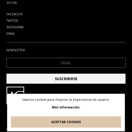
SOCIAL
FACEBOOK
TWITTER
INSTAGRAM
EMAIL
NEWSLETTER
Usamos cookies para mejorar la experiencia de usuario.
Más información.
ACEPTAR COOKIES
TÉRMINOS DE USO
POLÍTICA DE PRIVACIDAD
POLÍTICA DE COOKIES
© ANTONIO GUDE. TODOS LOS DERECHOS RESERVADOS
DISEÑO Y DESARROLLO POR
IDEARTE