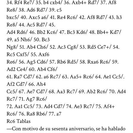
34. Rf4 Re7/ 35. b4 cxb4/ 36. Axb4+ Rd7/ 37. Af8
Re8/ 38. Ad6 Rd7/ 39. c5
bxc5/ 40. Axc5 a6/ 41. Re4 Rc6/ 42. Af8 Rd7/ 43. h3
Re8/ 44. Ac5 Rd7/ 45.
Ad4 Rd6/ 46. Bb2 Kc6/ 47. Bc3 Kd6/ 48. Bb4+ Kd7/
49. a5 Nh6/ 50. Bc3
Ng8/ 51. Ab4 Ch6/ 52. Ac3 Cg8/ 53. Rd5 Ce7+/ 54.
Rc5 Cxf5/ 55. Axf6
Re6/ 56. Ag5 Cd6/ 57. Rb6 Rd5/ 58. Rxa6 Rc6/ 59.
Ad2 Ce4/ 60. Ab4 Cf6/
61. Ra7 Cd7/ 62. a6 Rc7/ 63. Aa5+ Rc6/ 64. Ae1 Cc5/.
Af2 Cd7/ 66. Ah4
Cc5/ 67. Ae7 Cd7/ 68. Aa3 Rc7/ 69. Ab2 Rc6/ 70. Ad4
Rc7/ 71. Ag7 Rc6/
72. Aa1 Cc5/ 73. Ad4 Cd7/ 74. Ae3 Rc7/ 75. Af4+
Rc6/ 76. Ra8 Rb6/ 77. a7
Rc6 Tablas
—Con motivo de su sesenta aniversario, se ha hablado