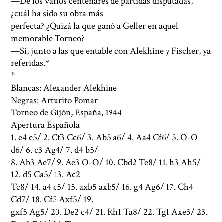
—De los varios centenares de partidas disputadas,
¿cuál ha sido su obra más
perfecta? ¿Quizá la que ganó a Geller en aquel
memorable Torneo?
—Sí, junto a las que entablé con Alekhine y Fischer, ya
referidas.*
*
Blancas: Alexander Alekhine
Negras: Arturito Pomar
Torneo de Gijón, España, 1944
Apertura Española
1. e4 e5/ 2. Cf3 Cc6/ 3. Ab5 a6/ 4. Aa4 Cf6/ 5. O-O
d6/ 6. c3 Ag4/ 7. d4 b5/
8. Ab3 Ae7/ 9. Ae3 O-O/ 10. Cbd2 Te8/ 11. h3 Ah5/
12. d5 Ca5/ 13. Ac2
Tc8/ 14. a4 c5/ 15. axb5 axb5/ 16. g4 Ag6/ 17. Ch4
Cd7/ 18. Cf5 Axf5/ 19.
gxf5 Ag5/ 20. De2 c4/ 21. Rh1 Ta8/ 22. Tg1 Axe3/ 23.