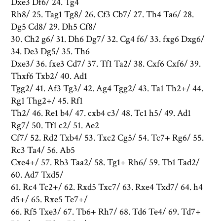
Dxe3 Df6/ 24. Tg4
Rh8/ 25. Tag1 Tg8/ 26. Cf3 Cb7/ 27. Th4 Ta6/ 28.
Dg5 Cd8/ 29. Dh5 Cf8/
30. Ch2 g6/ 31. Dh6 Dg7/ 32. Cg4 f6/ 33. fxg6 Dxg6/
34. De3 Dg5/ 35. Th6
Dxe3/ 36. fxe3 Cd7/ 37. Tf1 Ta2/ 38. Cxf6 Cxf6/ 39.
Thxf6 Txb2/ 40. Ad1
Tgg2/ 41. Af3 Tg3/ 42. Ag4 Tgg2/ 43. Ta1 Th2+/ 44.
Rg1 Thg2+/ 45. Rf1
Th2/ 46. Re1 b4/ 47. cxb4 c3/ 48. Tc1 h5/ 49. Ad1
Rg7/ 50. Tf1 c2/ 51. Ae2
Cf7/ 52. Rd2 Txb4/ 53. Txc2 Cg5/ 54. Tc7+ Rg6/ 55.
Rc3 Ta4/ 56. Ab5
Cxe4+/ 57. Rb3 Taa2/ 58. Tg1+ Rh6/ 59. Tb1 Tad2/
60. Ad7 Txd5/
61. Rc4 Tc2+/ 62. Rxd5 Txc7/ 63. Rxe4 Txd7/ 64. h4
d5+/ 65. Rxe5 Te7+/
66. Rf5 Txe3/ 67. Tb6+ Rh7/ 68. Td6 Te4/ 69. Td7+