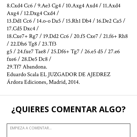
8.Cxd4 Cc6 / 9.Ae3 Cg4 / 10.Axg4 Axd4 / 11.Axd4
Axg4 / 12.Dxg4 Cxd4 /
13.Dd1 Cc6 / 14.o-o Da5 / 15.Rh1 Db4 / 16.De2 Ca5 /
17.Cd5 Dxc4 /
18.Cxe7+ Rg7 / 19.Dd2 Cc6 / 20.f5 Cxe7 / 21.f6+ Rh8
/ 22.Dh6 Tg8 / 23.Tf3
g5 / 24.fxe7 Tae8 / 25.Df6+ Tg7 / 26.e5 d5 / 27.e6
fxe6 / 28.De5 Dc8 /
29.Tf7 Abandona.
Eduardo Scala EL JUZGADOR DE AJEDREZ
Árdora Ediciones, Madrid, 2014.
¿QUIERES COMENTAR ALGO?