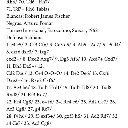
Rh6/ 70. Td6+ Rh7/
71. Td7+ Rh6 Tablas
Blancas: Robert James Fischer
Negras: Arturo Pomar
Torneo Interzonal, Estocolmo, Suecia, 1962
Defensa Siciliana
1. e4 c5/ 2. Cf3 Cf6/ 3. Cc3 d5/ 4. Ab5+ Ad7/ 5. e5 d4/
6. exf6 dxc3/ 7. fxg7
cxd2+/ 8. Dxd2 Axg7/ 9. Dg5 Af6/ 10. Axd7+ Cxd7/
11. Dh5 Da5+/ 12.
Cd2 Da6/ 13. Ce4 O-O-O/ 14. De2 De6/ 15. Cxf6
Dxe2+/ 16. Rxe2 Cxf6/
17. Ae3 b6/ 18. Tad1 Txd1/ 19. Txd1 Td8/ 20. Txd8+
Rxd8/ 21. Rf3 Rd7/
22. Rf4 Cg8/ 23. c4 f6/ 24. Re4 e6/ 25. Ad2 Ce7/ 26.
Ac3 Cg8/ 27. g4 Re7/
28. f4 h6/ 29. f5 exf5+/ 30. gxf5 h5/ 31. Ad2 Rd7/ 32.
a4 Ce7/ 33. Ac3 Cg8/