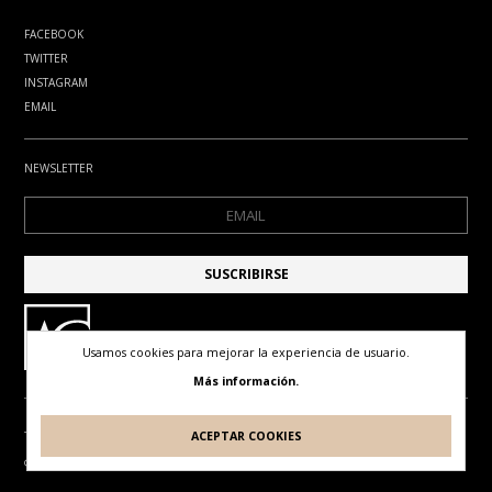
FACEBOOK
TWITTER
INSTAGRAM
EMAIL
NEWSLETTER
Usamos cookies para mejorar la experiencia de usuario.
Más información.
ACEPTAR COOKIES
TÉRMINOS DE USO
POLÍTICA DE PRIVACIDAD
POLÍTICA DE COOKIES
© ANTONIO GUDE. TODOS LOS DERECHOS RESERVADOS
DISEÑO Y DESARROLLO POR
IDEARTE