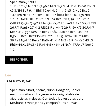
Speelman»]-1989
1.d4 f5 2.g3 Nf6 3.Bg2 g6 4.Nh3 Bg7 5.c4 d6 6.d5 0-0 7.Nc3
c6 8.Nf4 Bd7 9.h4 Bh8 10.e4 Na6 11.h5 g512.Ne6 Bxe6
13.dxe6 Nxe4 14.Bxe4 Bxc3+ 15.bxc3 fxe4 16.Bxg5 Nc5
17.Be3 Nd3+ 18.Kf1 Rf3 19.Rh4 Rxe320.Qg4+ Kh8 21.h6
Qf8 22.Qg7+ Qxg7 23.hxg7+ Kxg7 24.fxe3 Rf8+ 25.Kg1 Rf3
26.Rf1 Rxg3+ 27.Kh2 Rf328.Rg1+ Kf6 29.Rh6+ Kf5 30.Rxh7
Kxe6 31.Rgg7 Ne5 32.Rxe7+ Kf6 33.Rxb7 Rxe3 34.Rh6+
Kg5 35.Rxd6 Rxc336.Rb3 Rc2+ 37.Kg3 Rxa2 38.Rd4 Kf5
39.Re3 Ng4 40.Rexe4 Ra3+ 41.Kh4 Nf2 42.Rf4+ Ke5 43.c5
Rh3+ 44.Kg5Re3 45.Ra4 Nh3+ 46.Kg4 Nxf4 47.Rxa7 Ne6 0-
1 (J)
RESPONDER
Leo
11:26, MAYO 25, 2012
Speelman, Short, Adams, Nunn, Hodgson, Sadler…
menudos killers. Una generación inigualable de
ajedrecistas Ingleses. Con todos los respetos para
McShane, Gwain Jones y compañía, las nuevas