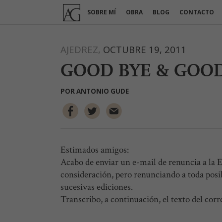
Ir
SOBRE MÍ
OBRA
BLOG
CONTACTO
al
contenido
AJEDREZ,
OCTUBRE 19, 2011
GOOD BYE & GOOD
POR
ANTONIO GUDE
Estimados amigos:
Acabo de enviar un e-mail de renuncia a la E
consideración, pero renunciando a toda pos
sucesivas ediciones.
Transcribo, a continuación, el texto del cor