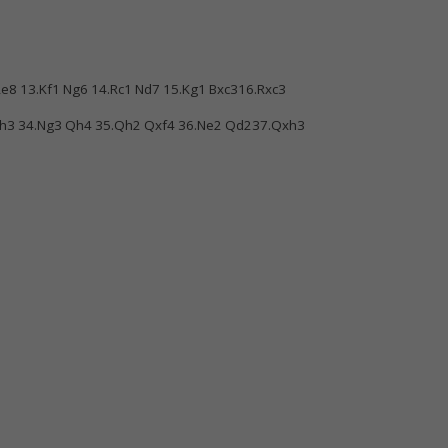
Re8 13.Kf1 Ng6 14.Rc1 Nd7 15.Kg1 Bxc316.Rxc3
f3 h3 34.Ng3 Qh4 35.Qh2 Qxf4 36.Ne2 Qd237.Qxh3