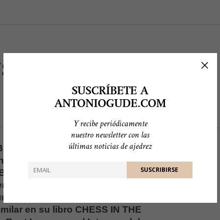
STEIN
SUSCRÍBETE A
ANTONIOGUDE.COM
Y recibe periódicamente
nuestro newsletter con las
últimas noticias de ajedrez
Bronstein es un gráfico con
 su partida de Gausdal 94 con el
ronstein le gustaba realizar estos
te la influencia de las dificultades
umo del tiempo de reflexión. En su
imilar en su libro CHESS IN THE