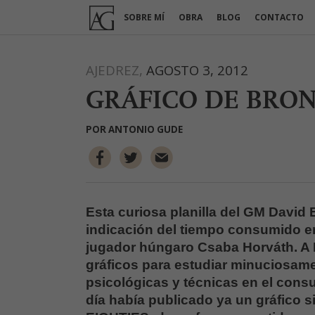
Ir
SOBRE MÍ
OBRA
BLOG
CONTACTO
al
contenido
AJEDREZ,
AGOSTO 3, 2012
GRÁFICO DE BRON
POR
ANTONIO GUDE
Esta curiosa planilla del GM David 
indicación del tiempo consumido en
jugador húngaro Csaba Horváth. A B
gráficos para estudiar minuciosamen
psicológicas y técnicas en el cons
día había publicado ya un gráfico s