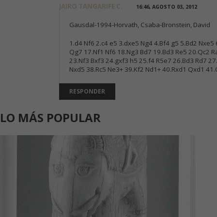
JAIRO TANGARIFE C.
16:46, AGOSTO 03, 2012
Gausdal-1994-Horvath, Csaba-Bronstein, David
1.d4 Nf6 2.c4 e5 3.dxe5 Ng4 4.Bf4 g5 5.Bd2 Nxe
Qg7 17.Nf1 Nf6 18.Ng3 Bd7 19.Bd3 Re5 20.Qc2 R
23.Nf3 Bxf3 24.gxf3 h5 25.f4 R5e7 26.Bd3 Rd7 
Nxd5 38.Rc5 Ne3+ 39.Kf2 Nd1+ 40.Rxd1 Qxd1 41.
RESPONDER
LO MÁS POPULAR