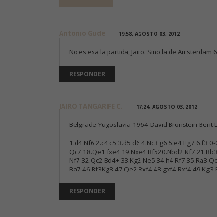
Antonio Gude
19:58, AGOSTO 03, 2012
No es esa la partida, Jairo. Sino la de Amsterdam 6
RESPONDER
JAIRO TANGARIFE C.
17:24, AGOSTO 03, 2012
Belgrade-Yugoslavia-1964-David Bronstein-Bent 
1.d4 Nf6 2.c4 c5 3.d5 d6 4.Nc3 g6 5.e4 Bg7 6.f3
Qc7 18.Qe1 fxe4 19.Nxe4 Bf520.Nbd2 Nf7 21.Rb3 
Nf7 32.Qc2 Bd4+ 33.Kg2 Ne5 34.h4 Rf7 35.Ra3 Q
Ba7 46.Bf3Kg8 47.Qe2 Rxf4 48.gxf4 Rxf4 49.Kg3
RESPONDER