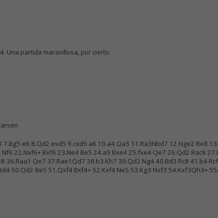
4. Una partida maravillosa, por cierto.
Larsen
 0-0 7.Bg5 e6 8.Qd2 exd5 9.cxd5 a6 10.a4 Qa5 11.Ra3Nbd7 12.Nge2 Re8 13
Nf6 22.Nxf6+ Bxf6 23.Ne4 Be5 24.a5 Bxe4 25.fxe4 Qe7 26.Qd2 Rac8 27.
e8 36.Raa1 Qe7 37.Rae1Qd7 38.b3 Kh7 39.Qd2 Ng4 40.Bd3 Rc8 41.b4 Rcf
 Bd4 50.Qd2 Be5 51.Qxf4 Bxf4+ 52.Kxf4 Ne5 53.Kg3 Nxf3 54.Kxf3Qh3+ 5