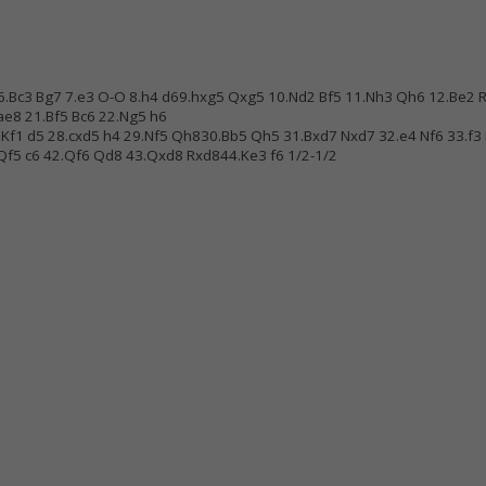
5 6.Bc3 Bg7 7.e3 O-O 8.h4 d69.hxg5 Qxg5 10.Nd2 Bf5 11.Nh3 Qh6 12.Be2 
ae8 21.Bf5 Bc6 22.Ng5 h6
27.Kf1 d5 28.cxd5 h4 29.Nf5 Qh830.Bb5 Qh5 31.Bxd7 Nxd7 32.e4 Nf6 33.
Qf5 c6 42.Qf6 Qd8 43.Qxd8 Rxd844.Ke3 f6 1/2-1/2