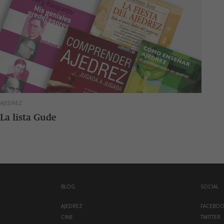
AJEDREZ
La lista Gude
BLOG
SOCIAL
AJEDREZ
FACEBO
CINE
TWITTER