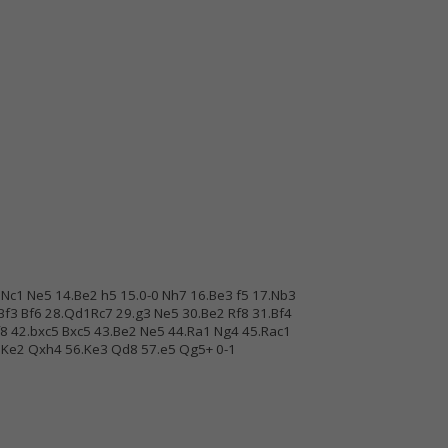
.Nc1 Ne5 14.Be2 h5 15.0-0 Nh7 16.Be3 f5 17.Nb3
Bf3 Bf6 28.Qd1Rc7 29.g3 Ne5 30.Be2 Rf8 31.Bf4
8 42.bxc5 Bxc5 43.Be2 Ne5 44.Ra1 Ng4 45.Rac1
5.Ke2 Qxh4 56.Ke3 Qd8 57.e5 Qg5+ 0-1