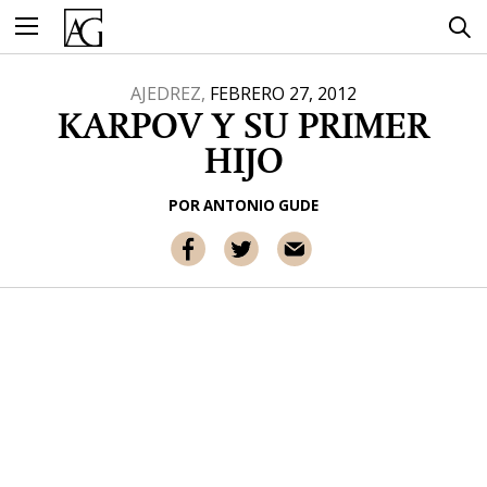
Ir
al
contenido
AJEDREZ,
FEBRERO 27, 2012
KARPOV Y SU PRIMER
HIJO
POR
ANTONIO GUDE