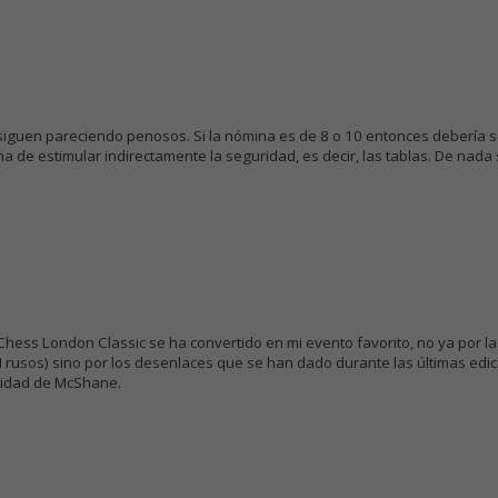
 siguen pareciendo penosos. Si la nómina es de 8 o 10 entonces debería s
a de estimular indirectamente la seguridad, es decir, las tablas. De nada 
Chess London Classic se ha convertido en mi evento favorito, no ya por la
M rusos) sino por los desenlaces que se han dado durante las últimas edici
vidad de McShane.