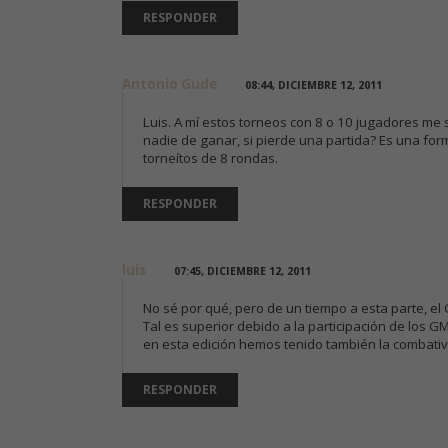
RESPONDER
Antonio Gude
08:44, DICIEMBRE 12, 2011
Luis. A mí estos torneos con 8 o 10 jugadores me
nadie de ganar, si pierde una partida? Es una form
torneítos de 8 rondas.
RESPONDER
luis
07:45, DICIEMBRE 12, 2011
No sé por qué, pero de un tiempo a esta parte, el 
Tal es superior debido a la participación de los G
en esta edición hemos tenido también la combati
RESPONDER