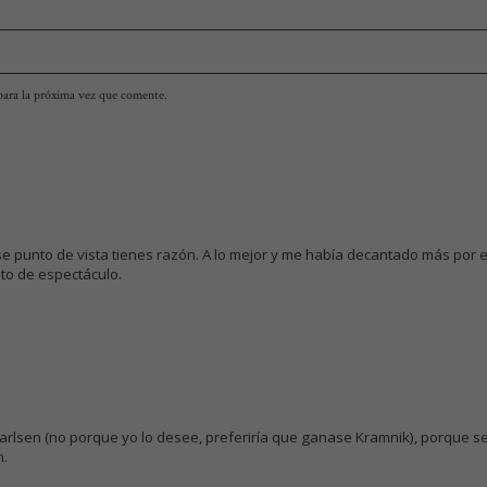
para la próxima vez que comente.
e punto de vista tienes razón. A lo mejor y me había decantado más por e
to de espectáculo.
rlsen (no porque yo lo desee, preferiría que ganase Kramnik), porque s
n.