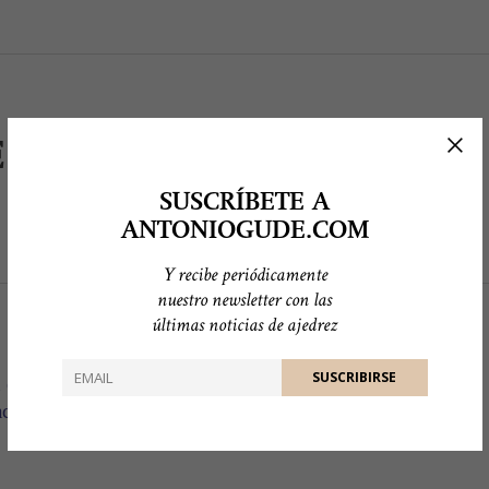
 CON LA CABEZA
SUSCRÍBETE A
ANTONIOGUDE.COM
Y recibe periódicamente
nuestro newsletter con las
últimas noticias de ajedrez
n en cabeza a Kramnik, que ganó una partida
cusar a éste de algún error, pero no de que