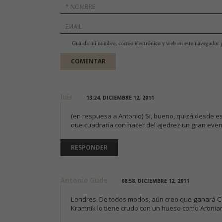
Guarda mi nombre, correo electrónico y web en este navegador 
luis
13:24, DICIEMBRE 12, 2011
(en respuesa a Antonio) Si, bueno, quizá desde es
que cuadraría con hacer del ajedrez un gran even
RESPONDER
Antonio Gude
08:58, DICIEMBRE 12, 2011
Londres. De todos modos, aún creo que ganará Ca
Kramnik lo tiene crudo con un hueso como Aronia