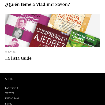
¿Quién teme a Vladimir Savon?
AJEDREZ
La lista Gude
SOCIAL
FACEBOOK
TWITTER
INSTAGRAM
EMAIL