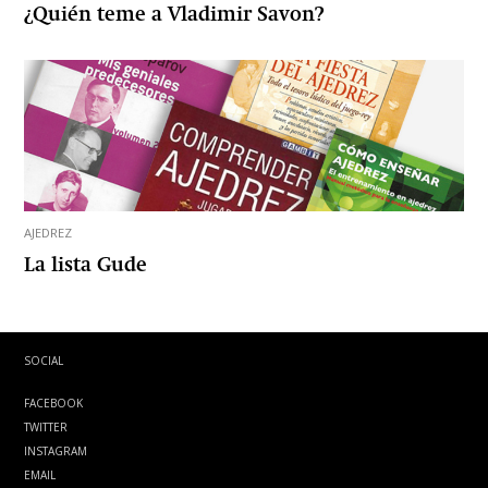
¿Quién teme a Vladimir Savon?
AJEDREZ
La lista Gude
SOCIAL
FACEBOOK
TWITTER
INSTAGRAM
EMAIL