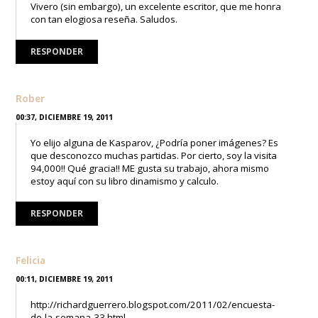
Vivero (sin embargo), un excelente escritor, que me honra
con tan elogiosa reseña. Saludos.
RESPONDER
Rober
00:37, DICIEMBRE 19, 2011
Yo elijo alguna de Kasparov, ¿Podría poner imágenes? Es
que desconozco muchas partidas. Por cierto, soy la visita
94,000!! Qué gracia!! ME gusta su trabajo, ahora mismo
estoy aquí con su libro dinamismo y calculo.
RESPONDER
Felicia
00:11, DICIEMBRE 19, 2011
http://richardguerrero.blogspot.com/2011/02/encuesta-
de-la-semana-33.html