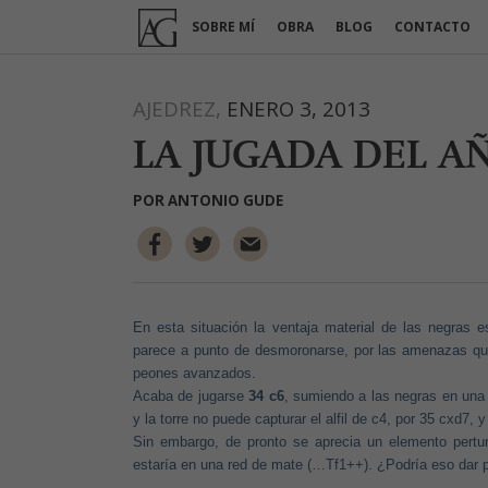
Ir
SOBRE MÍ
OBRA
BLOG
CONTACTO
al
contenido
AJEDREZ,
ENERO 3, 2013
LA JUGADA DEL A
POR
ANTONIO GUDE
En esta situación la ventaja material de las negras e
parece a punto de desmoronarse
, por las amenazas qu
peones avanzados.
Acaba de jugarse
34 c6
, sumiendo a las negras en una p
y la torre no puede capturar el alfil de c4, por 35 cxd7,
Sin embargo, de pronto se aprecia un elemento perturba
estaría en una red de mate (…Tf1++). ¿Podría eso dar pi