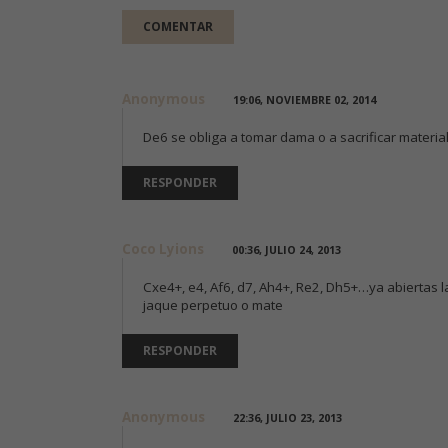
Anonymous
19:06, NOVIEMBRE 02, 2014
De6 se obliga a tomar dama o a sacrificar material
RESPONDER
Coco Lyions
00:36, JULIO 24, 2013
Cxe4+, e4, Af6, d7, Ah4+, Re2, Dh5+…ya abiertas l
jaque perpetuo o mate
RESPONDER
Anonymous
22:36, JULIO 23, 2013