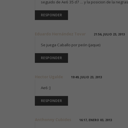
seguido de Ae6 35 d7 … y la posicion de la negra
RESPONDER
Eduardo Hernández Tovar
21:56, JULIO 23, 2013
Se juega Caballo por peón (jaque)
RESPONDER
Hector Ugalde
19:49, JULIO 23, 2013
Ae6 :]
RESPONDER
Anthonny Cubides
16:17, ENERO 03, 2013