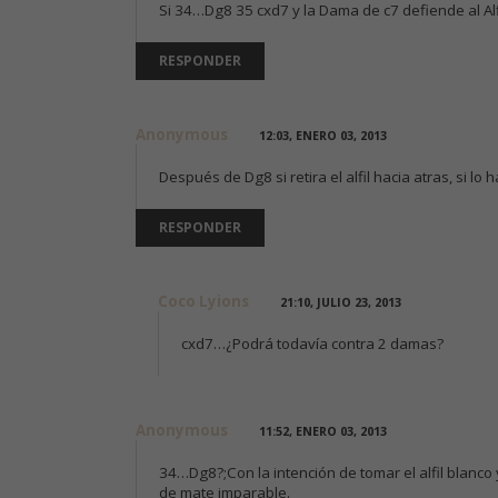
Si 34…Dg8 35 cxd7 y la Dama de c7 defiende al Alf
RESPONDER
Anonymous
12:03, ENERO 03, 2013
Después de Dg8 si retira el alfil hacia atras, si lo
RESPONDER
Coco Lyions
21:10, JULIO 23, 2013
cxd7…¿Podrá todavía contra 2 damas?
Anonymous
11:52, ENERO 03, 2013
34…Dg8?;Con la intención de tomar el alfil blanco 
de mate imparable.