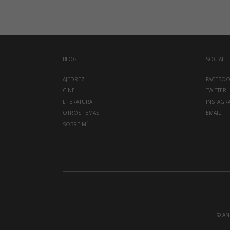
BLOG
SOCIAL
AJEDREZ
FACEBO
CINE
TWITTER
LITERATURA
INSTAGR
OTROS TEMAS
EMAIL
SOBRE MÍ
© AN