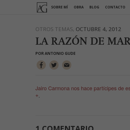
Ir
SOBRE MÍ
OBRA
BLOG
CONTACTO
al
contenido
OTROS TEMAS,
OCTUBRE 4, 2012
LA RAZÓN DE MAR
POR
ANTONIO GUDE
Jairo Carmona nos hace partícipes de est
.
+
1 COMENTARIO