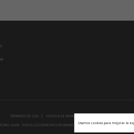
OK
AM
TÉRMINOS DE USO
POLÍTICA DE PRIVACIDAD
POLÍTICA DE COOKIES
Usamos cookies para mejorar la ex
TONIO GUDE. TODOS LOS DERECHOS RESERVADOS
DISEÑO Y DESARROLLO POR
ID