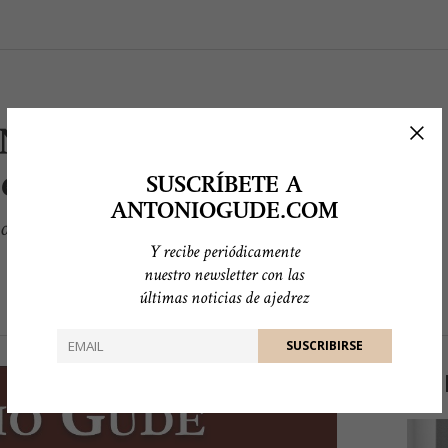
N AL AJEDREZ –
é Luis Torrego
SUSCRÍBETE A
ANTONIOGUDE.COM
 moderna
Y recibe periódicamente
nuestro newsletter con las
últimas noticias de ajedrez
LO