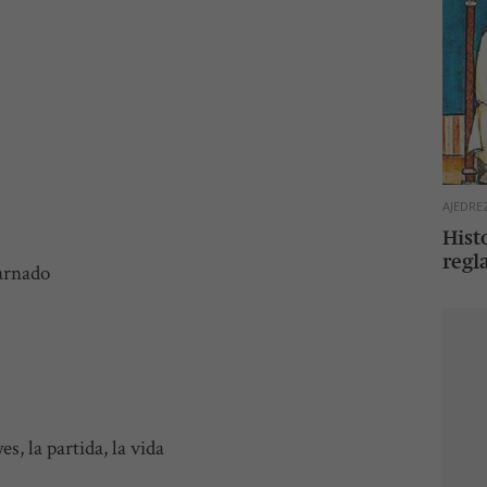
 la obra
ción
res
AJEDRE
Hist
regl
arnado
s, la partida, la vida