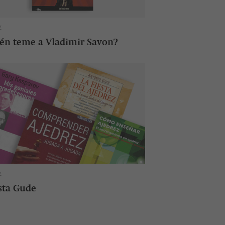
Z
én teme a Vladimir Savon?
Z
ista Gude