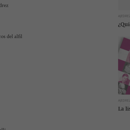
drez
AJEDRE
¿Qui
s del alfil
ela
AJEDRE
La l