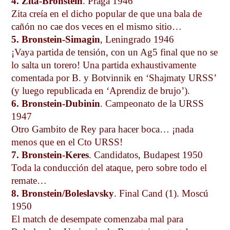
4. Zita-Bronstein
. Praga 1946
Zita creía en el dicho popular de que una bala de
cañón no cae dos veces en el mismo sitio…
5. Bronstein-Simagin
, Leningrado 1946
¡Vaya partida de tensión, con un Ag5 final que no se
lo salta un torero! Una partida exhaustivamente
comentada por B. y Botvinnik en ‘Shajmaty URSS’
(y luego republicada en ‘Aprendiz de brujo’).
6. Bronstein-Dubinin
. Campeonato de la URSS
1947
Otro Gambito de Rey para hacer boca… ¡nada
menos que en el Cto URSS!
7. Bronstein-Keres
. Candidatos, Budapest 1950
Toda la conducción del ataque, pero sobre todo el
remate…
8. Bronstein/Boleslavsky
. Final Cand (1). Moscú
1950
El match de desempate comenzaba mal para