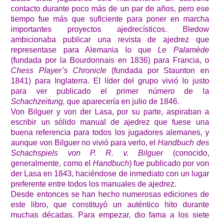
contacto durante poco más de un par de años, pero ese
tiempo fue más que suficiente para poner en marcha
importantes proyectos ajedrecísticos. Bledow
ambicionaba publicar una revista de ajedrez que
representase para Alemania lo que
Le Palamède
(fundada por la Bourdonnais en 1836) para Francia, o
Chess Player’s Chronicle
(fundada por Staunton en
1841) para Inglaterra. El líder del grupo vivió lo justo
para ver publicado el primer número de la
Schachzeitung,
que aparecería en julio de 1846.
Von Bilguer y von der Lasa, por su parte, aspiraban a
escribir un sólido manual de ajedrez que fuese una
buena referencia para todos los jugadores alemanes, y
aunque von Bilguer no vivió para verlo, el
Handbuch des
Schachspiels von P. R. v. Bilguer
(conocido,
generalmente, como el
Handbuch
) fue publicado por von
der Lasa en 1843, haciéndose de inmediato con un lugar
preferente entre todos los manuales de ajedrez.
Desde entonces se han hecho numerosas ediciones de
este libro, que constituyó un auténtico hito durante
muchas décadas. Para empezar, dio fama a los siete