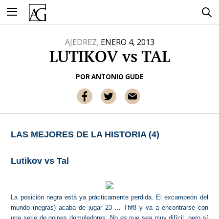
Ir
al
contenido
AJEDREZ,
ENERO 4, 2013
LUTIKOV vs TAL
POR
ANTONIO GUDE
LAS MEJORES DE LA HISTORIA (4)
Lutikov vs Tal
La posición negra está ya prácticamente perdida. El excampeón del
mundo (negras) acaba de jugar 23 … Thf8 y va a encontrarse con
una serie de golpes demoledores. No es que sea muy difícil, pero sí