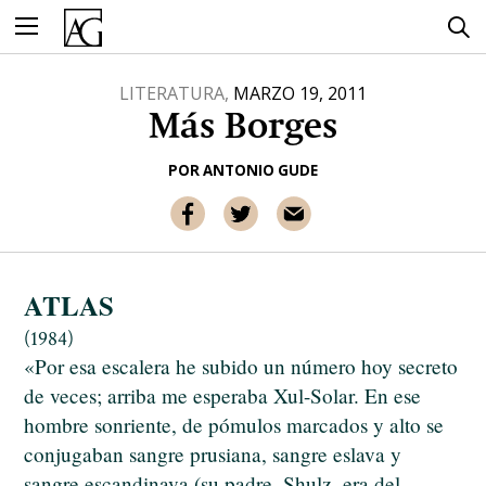
Ir
al
contenido
LITERATURA,
MARZO 19, 2011
Más Borges
POR
ANTONIO GUDE
ATLAS
(1984)
«Por esa escalera he subido un número hoy secreto
de veces; arriba me esperaba Xul-Solar. En ese
hombre sonriente, de pómulos marcados y alto se
conjugaban sangre prusiana, sangre eslava y
sangre escandinava (su padre, Shulz, era del