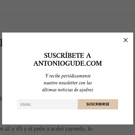
BEZA
SUSCRÍBETE A
ANTONIOGUDE.COM
Y recibe periódicamente
nuestro newsletter con las
últimas noticias de ajedrez
de la combatividad de la ronda.
n a2 y d5 y el peón a acabó cayendo, lo