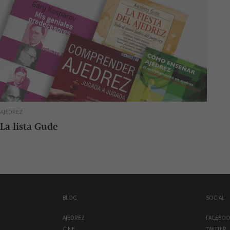
AJEDREZ
La lista Gude
BLOG
SOCIAL
AJEDREZ
FACEBO
CINE
TWITTER