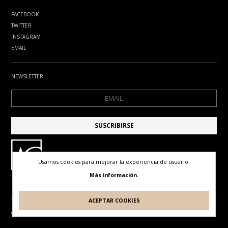
FACEBOOK
TWITTER
INSTAGRAM
EMAIL
NEWSLETTER
Usamos cookies para mejorar la experiencia de usuario.
Más información.
ACEPTAR COOKIES
TÉRMINOS DE USO
POLÍTICA DE PRIVACIDAD
POLÍTICA DE COOKIES
© ANTONIO GUDE. TODOS LOS DERECHOS RESERVADOS
DISEÑO Y DESARROLLO POR
IDEARTE