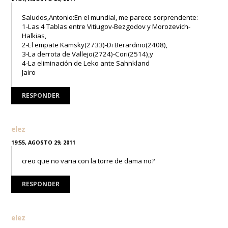
Saludos,Antonio:En el mundial, me parece sorprendente:
1-Las 4 Tablas entre Vitiugov-Bezgodov y Morozevich-
Halkias,
2-El empate Kamsky(2733)-Di Berardino(2408),
3-La derrota de Vallejo(2724)-Cori(2514),y
4-La eliminación de Leko ante Sahnkland
Jairo
RESPONDER
elez
19:55, AGOSTO 29, 2011
creo que no varia con la torre de dama no?
RESPONDER
elez