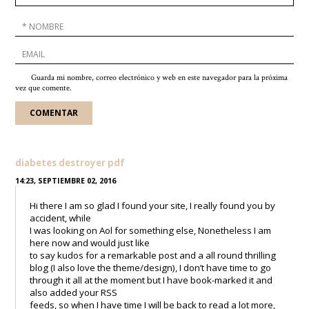
Guarda mi nombre, correo electrónico y web en este navegador para la próxima
vez que comente.
diabetes destroyer pdf
14:23, SEPTIEMBRE 02, 2016
Hi there I am so glad I found your site, I really found you by
accident, while
I was looking on Aol for something else, Nonetheless I am
here now and would just like
to say kudos for a remarkable post and a all round thrilling
blog (I also love the theme/design), I don’t have time to go
through it all at the moment but I have book-marked it and
also added your RSS
feeds, so when I have time I will be back to read a lot more,