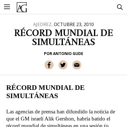
Ir
al
contenido
AJEDREZ,
OCTUBRE 23, 2010
RÉCORD MUNDIAL DE
SIMULTÁNEAS
POR
ANTONIO GUDE
RÉCORD MUNDIAL DE
SIMULTÁNEAS
Las agencias de prensa han difundido la noticia de
que el GM israelí Alik Gershon, habría batido el
récord mundial de simultáneas en una sesión (o