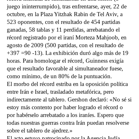
juego ininterrumpido), tras enfrentarse, ayer, 22 de
octubre, en la Plaza Yitzhak Rabin de Tel Aviv, a
523 oponentes, con el resultado de 454 partidas
ganadas, 58 tablas y 11 perdidas, arrebatando el
récord registrado por el iraní Morteza Mahjoob, en
agosto de 2009 (500 partidas, con el resultado de
+397 =90 -13). La exhibición duró algo más
de 19
horas. Para homologar el récord, Guinness exigía
que el resultado favorable al simultaneador fuese,
como mínimo, de un 80% de la puntuación.
El morbo del récord estriba en la oposición política
entre Irán e Israel, trasladado metafórica, pero
indirectamente al tablero. Gershon declaró: «No sé si
estoy más contento por haber
logrado el
récord o
por habérselo arrebatado a los iraníes. Espero que
todas nuestras guerras contra Irán puedan resolverse
sobre el tablero de ajedrez.»
El acto estuvo patrocinado por la Agencia Judía,